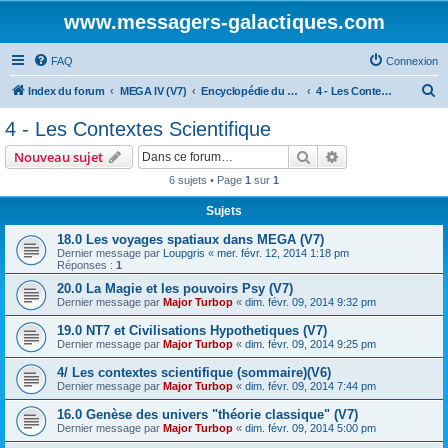
www.messagers-galactiques.com
FAQ
Connexion
R
Index du forum
MEGA IV (V7)
Encyclopédie du Messager Galactique (V7)
4 - Les Contextes Scientifique
e
4 - Les Contextes Scientifique
c
Rechercher
Recherche avanc
Nouveau sujet
h
6 sujets • Page
1
sur
1
e
Sujets
r
c
18.0 Les voyages spatiaux dans MEGA (V7)
Dernier message par
Loupgris
«
mer. févr. 12, 2014 1:18 pm
h
Réponses :
1
e
20.0 La Magie et les pouvoirs Psy (V7)
Dernier message par
Major Turbop
«
dim. févr. 09, 2014 9:32 pm
r
19.0 NT7 et Civilisations Hypothetiques (V7)
Dernier message par
Major Turbop
«
dim. févr. 09, 2014 9:25 pm
4/ Les contextes scientifique (sommaire)(V6)
Dernier message par
Major Turbop
«
dim. févr. 09, 2014 7:44 pm
16.0 Genèse des univers "théorie classique" (V7)
Dernier message par
Major Turbop
«
dim. févr. 09, 2014 5:00 pm