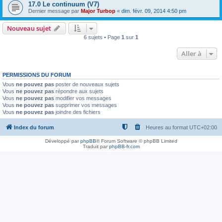
17.0 Le continuum (V7)
Dernier message par
Major Turbop
«
dim. févr. 09, 2014 4:50 pm
Nouveau sujet
6 sujets • Page
1
sur
1
Aller à
PERMISSIONS DU FORUM
Vous
ne pouvez pas
poster de nouveaux sujets
Vous
ne pouvez pas
répondre aux sujets
Vous
ne pouvez pas
modifier vos messages
Vous
ne pouvez pas
supprimer vos messages
Vous
ne pouvez pas
joindre des fichiers
Index du forum
Heures au format
UTC+02:00
Développé par
phpBB
® Forum Software © phpBB Limited
Traduit par
phpBB-fr.com