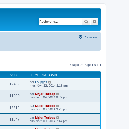
Rechercher
Recherche avancé
Connexion
6 sujets • Page
1
sur
1
VUES
DERNIER MESSAGE
par
Loupgris
17492
mer. févr. 12, 2014 1:18 pm
par
Major Turbop
11929
dim. févr. 09, 2014 9:32 pm
par
Major Turbop
12216
dim. févr. 09, 2014 9:25 pm
par
Major Turbop
11847
dim. févr. 09, 2014 7:44 pm