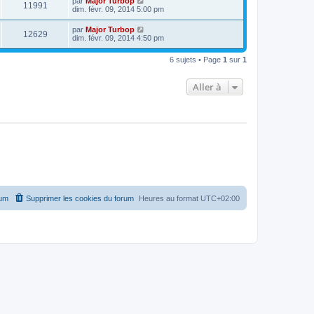
par
Major Turbop
11991
dim. févr. 09, 2014 5:00 pm
par
Major Turbop
12629
dim. févr. 09, 2014 4:50 pm
6 sujets • Page
1
sur
1
Aller à
rum
Supprimer les cookies du forum
Heures au format
UTC+02:00