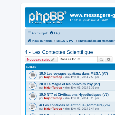
www.messagers-g
Le site du jeu de rôle MEGA IV
Accès rapide
FAQ
Index du forum
MEGA IV (V7)
Encyclopédie du Messager 
4 - Les Contextes Scientifique
Recher
Re
Nouveau sujet
SUJETS
18.0 Les voyages spatiaux dans MEGA (V7)
par
Major Turbop
» dim. févr. 09, 2014 7:56 pm
20.0 La Magie et les pouvoirs Psy (V7)
par
Major Turbop
» dim. févr. 09, 2014 9:32 pm
19.0 NT7 et Civilisations Hypothetiques (V7)
par
Major Turbop
» dim. févr. 09, 2014 9:25 pm
4/ Les contextes scientifique (sommaire)(V6)
par
Major Turbop
» dim. févr. 09, 2014 7:44 pm