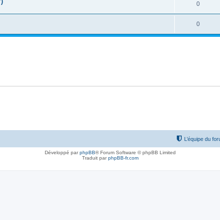
)
0
0
L’équipe du fo
Développé par
phpBB
® Forum Software © phpBB Limited
Traduit par
phpBB-fr.com