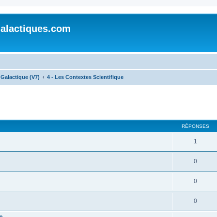
alactiques.com
Galactique (V7)
4 - Les Contextes Scientifique
cher
cherche avancée
RÉPONSES
1
0
0
0