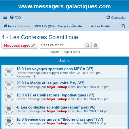
www.messagers-galactiques.com
FAQ
Connexion
R
Index du forum
MEGA IV (V7)
Encyclopédie du Messager Galactique (V7)
4 - Les Contextes Scientifique
e
4 - Les Contextes Scientifique
c
Rechercher
Recherche avanc
Nouveau sujet
h
6 sujets • Page
1
sur
1
e
Sujets
r
c
18.0 Les voyages spatiaux dans MEGA (V7)
Dernier message par
Loupgris
«
mer. févr. 12, 2014 1:18 pm
h
Réponses :
1
e
20.0 La Magie et les pouvoirs Psy (V7)
Dernier message par
Major Turbop
«
dim. févr. 09, 2014 9:32 pm
r
19.0 NT7 et Civilisations Hypothetiques (V7)
Dernier message par
Major Turbop
«
dim. févr. 09, 2014 9:25 pm
4/ Les contextes scientifique (sommaire)(V6)
Dernier message par
Major Turbop
«
dim. févr. 09, 2014 7:44 pm
16.0 Genèse des univers "théorie classique" (V7)
Dernier message par
Major Turbop
«
dim. févr. 09, 2014 5:00 pm