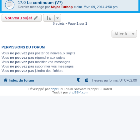
17.0 Le continuum (V7)
Dernier message par
Major Turbop
«
dim. févr. 09, 2014 4:50 pm
Nouveau sujet
6 sujets • Page
1
sur
1
Aller à
PERMISSIONS DU FORUM
Vous
ne pouvez pas
poster de nouveaux sujets
Vous
ne pouvez pas
répondre aux sujets
Vous
ne pouvez pas
modifier vos messages
Vous
ne pouvez pas
supprimer vos messages
Vous
ne pouvez pas
joindre des fichiers
Index du forum
Heures au format
UTC+02:00
Développé par
phpBB
® Forum Software © phpBB Limited
Traduit par
phpBB-fr.com