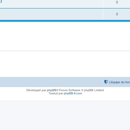
)
0
0
L’équipe du fo
Développé par
phpBB
® Forum Software © phpBB Limited
Traduit par
phpBB-fr.com