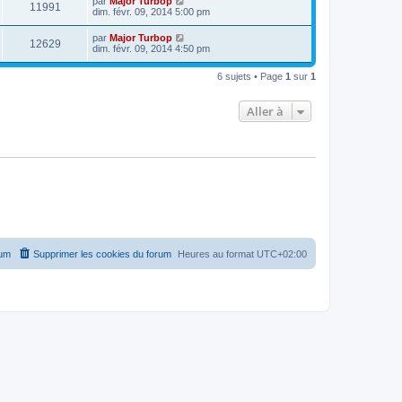
par
Major Turbop
11991
dim. févr. 09, 2014 5:00 pm
par
Major Turbop
12629
dim. févr. 09, 2014 4:50 pm
6 sujets • Page
1
sur
1
Aller à
rum
Supprimer les cookies du forum
Heures au format
UTC+02:00