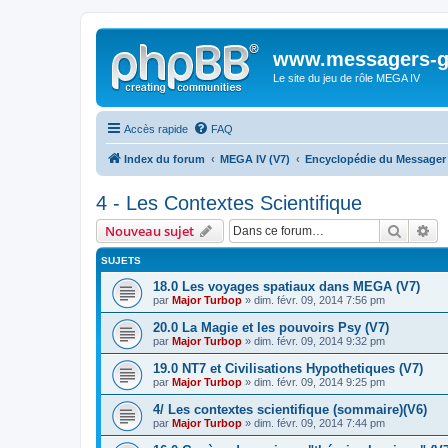
www.messagers-g
Le site du jeu de rôle MEGA IV
Accès rapide
FAQ
Index du forum
MEGA IV (V7)
Encyclopédie du Messager 
4 - Les Contextes Scientifique
Recher
Re
Nouveau sujet
SUJETS
18.0 Les voyages spatiaux dans MEGA (V7)
par
Major Turbop
» dim. févr. 09, 2014 7:56 pm
20.0 La Magie et les pouvoirs Psy (V7)
par
Major Turbop
» dim. févr. 09, 2014 9:32 pm
19.0 NT7 et Civilisations Hypothetiques (V7)
par
Major Turbop
» dim. févr. 09, 2014 9:25 pm
4/ Les contextes scientifique (sommaire)(V6)
par
Major Turbop
» dim. févr. 09, 2014 7:44 pm