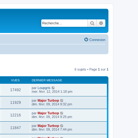
Rechercher
Recherche avancé
Connexion
6 sujets • Page
1
sur
1
VUES
DERNIER MESSAGE
par
Loupgris
17492
mer. févr. 12, 2014 1:18 pm
par
Major Turbop
11929
dim. févr. 09, 2014 9:32 pm
par
Major Turbop
12216
dim. févr. 09, 2014 9:25 pm
par
Major Turbop
11847
dim. févr. 09, 2014 7:44 pm