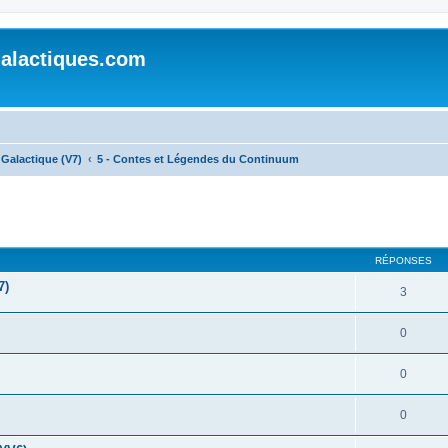
alactiques.com
Galactique (V7)
5 - Contes et Légendes du Continuum
cher
cherche avancée
RÉPONSES
7)
3
0
0
0