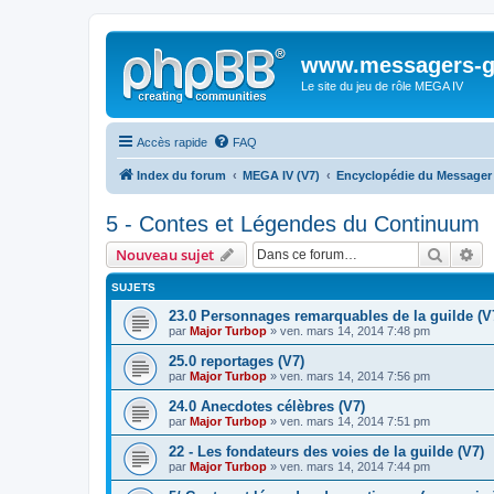
www.messagers-g
Le site du jeu de rôle MEGA IV
Accès rapide
FAQ
Index du forum
MEGA IV (V7)
Encyclopédie du Messager 
5 - Contes et Légendes du Continuum
Recher
Re
Nouveau sujet
SUJETS
23.0 Personnages remarquables de la guilde (V
par
Major Turbop
» ven. mars 14, 2014 7:48 pm
25.0 reportages (V7)
par
Major Turbop
» ven. mars 14, 2014 7:56 pm
24.0 Anecdotes célèbres (V7)
par
Major Turbop
» ven. mars 14, 2014 7:51 pm
22 - Les fondateurs des voies de la guilde (V7)
par
Major Turbop
» ven. mars 14, 2014 7:44 pm