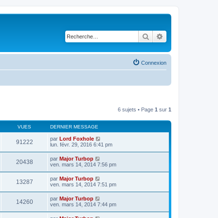
Rechercher
Recherche avancé
Connexion
6 sujets • Page
1
sur
1
VUES
DERNIER MESSAGE
par
Lord Foxhole
91222
lun. févr. 29, 2016 6:41 pm
par
Major Turbop
20438
ven. mars 14, 2014 7:56 pm
par
Major Turbop
13287
ven. mars 14, 2014 7:51 pm
par
Major Turbop
14260
ven. mars 14, 2014 7:44 pm