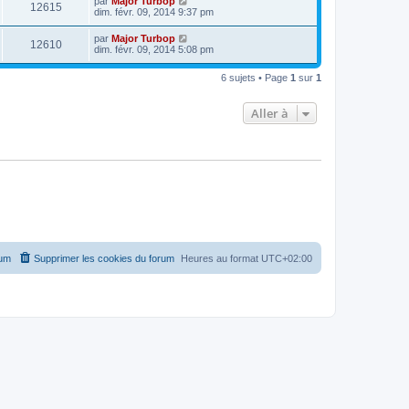
par
Major Turbop
12615
dim. févr. 09, 2014 9:37 pm
par
Major Turbop
12610
dim. févr. 09, 2014 5:08 pm
6 sujets • Page
1
sur
1
Aller à
rum
Supprimer les cookies du forum
Heures au format
UTC+02:00