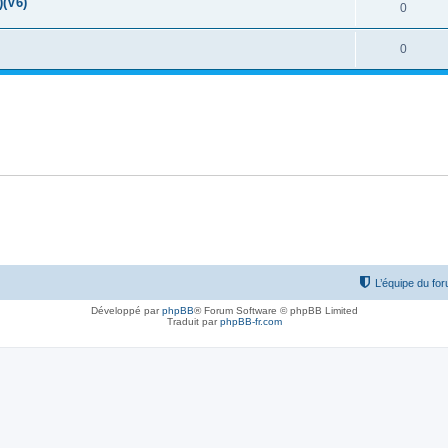
)(V6)
0
0
L’équipe du fo
Développé par
phpBB
® Forum Software © phpBB Limited
Traduit par
phpBB-fr.com