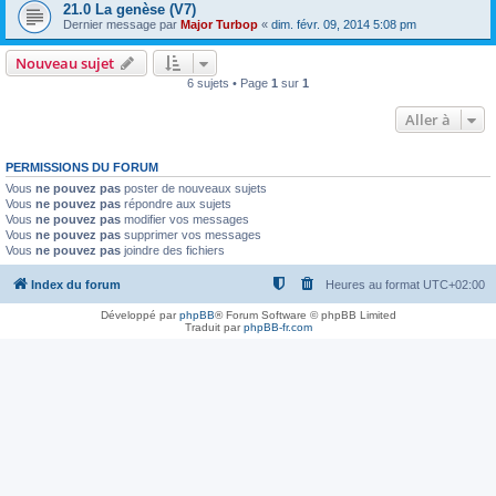
21.0 La genèse (V7)
Dernier message par
Major Turbop
«
dim. févr. 09, 2014 5:08 pm
Nouveau sujet
6 sujets • Page
1
sur
1
Aller à
PERMISSIONS DU FORUM
Vous
ne pouvez pas
poster de nouveaux sujets
Vous
ne pouvez pas
répondre aux sujets
Vous
ne pouvez pas
modifier vos messages
Vous
ne pouvez pas
supprimer vos messages
Vous
ne pouvez pas
joindre des fichiers
Index du forum
Heures au format
UTC+02:00
Développé par
phpBB
® Forum Software © phpBB Limited
Traduit par
phpBB-fr.com