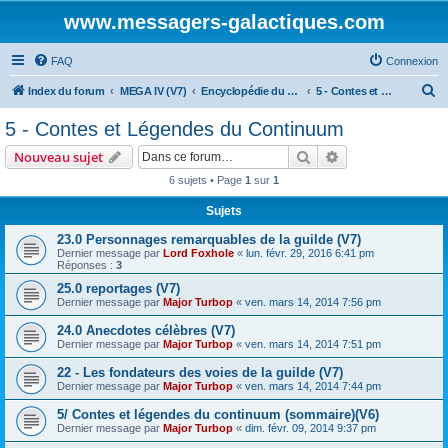
www.messagers-galactiques.com
FAQ
Connexion
R
Index du forum
MEGA IV (V7)
Encyclopédie du Messager Galactique (V7)
5 - Contes et Légendes du Continuum
e
5 - Contes et Légendes du Continuum
c
Rechercher
Recherche avanc
Nouveau sujet
h
6 sujets • Page
1
sur
1
e
Sujets
r
c
23.0 Personnages remarquables de la guilde (V7)
Dernier message par
Lord Foxhole
«
lun. févr. 29, 2016 6:41 pm
h
Réponses :
3
e
25.0 reportages (V7)
Dernier message par
Major Turbop
«
ven. mars 14, 2014 7:56 pm
r
24.0 Anecdotes célèbres (V7)
Dernier message par
Major Turbop
«
ven. mars 14, 2014 7:51 pm
22 - Les fondateurs des voies de la guilde (V7)
Dernier message par
Major Turbop
«
ven. mars 14, 2014 7:44 pm
5/ Contes et légendes du continuum (sommaire)(V6)
Dernier message par
Major Turbop
«
dim. févr. 09, 2014 9:37 pm