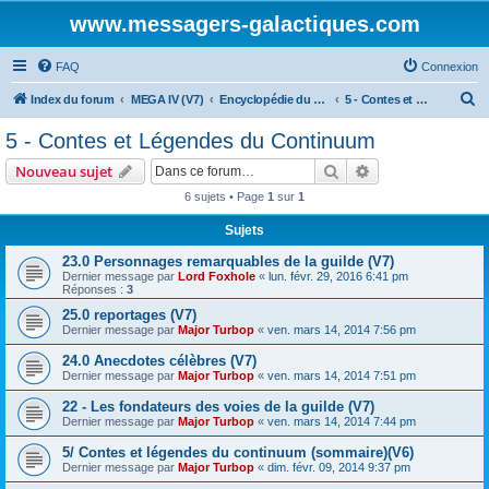
www.messagers-galactiques.com
FAQ
Connexion
R
Index du forum
MEGA IV (V7)
Encyclopédie du Messager Galactique (V7)
5 - Contes et Légendes du Continuum
e
5 - Contes et Légendes du Continuum
c
Rechercher
Recherche avanc
Nouveau sujet
h
6 sujets • Page
1
sur
1
e
Sujets
r
c
23.0 Personnages remarquables de la guilde (V7)
Dernier message par
Lord Foxhole
«
lun. févr. 29, 2016 6:41 pm
h
Réponses :
3
e
25.0 reportages (V7)
Dernier message par
Major Turbop
«
ven. mars 14, 2014 7:56 pm
r
24.0 Anecdotes célèbres (V7)
Dernier message par
Major Turbop
«
ven. mars 14, 2014 7:51 pm
22 - Les fondateurs des voies de la guilde (V7)
Dernier message par
Major Turbop
«
ven. mars 14, 2014 7:44 pm
5/ Contes et légendes du continuum (sommaire)(V6)
Dernier message par
Major Turbop
«
dim. févr. 09, 2014 9:37 pm