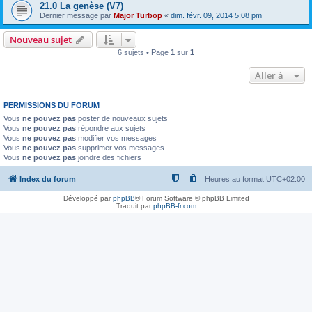
21.0 La genèse (V7)
Dernier message par
Major Turbop
«
dim. févr. 09, 2014 5:08 pm
Nouveau sujet
6 sujets • Page
1
sur
1
Aller à
PERMISSIONS DU FORUM
Vous
ne pouvez pas
poster de nouveaux sujets
Vous
ne pouvez pas
répondre aux sujets
Vous
ne pouvez pas
modifier vos messages
Vous
ne pouvez pas
supprimer vos messages
Vous
ne pouvez pas
joindre des fichiers
Index du forum
Heures au format
UTC+02:00
Développé par
phpBB
® Forum Software © phpBB Limited
Traduit par
phpBB-fr.com