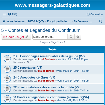
www.messagers-galactiques.com
FAQ
Connexion
R
Index du forum
MEGA IV (V7)
Encyclopédie du Messager Galactique (V7)
5 - Contes et Légendes du Continuum
e
5 - Contes et Légendes du Continuum
c
Rechercher
Recherche avanc
Nouveau sujet
h
6 sujets • Page
1
sur
1
e
Sujets
r
c
23.0 Personnages remarquables de la guilde (V7)
Dernier message par
Lord Foxhole
«
lun. févr. 29, 2016 6:41 pm
h
Réponses :
3
e
25.0 reportages (V7)
Dernier message par
Major Turbop
«
ven. mars 14, 2014 7:56 pm
r
24.0 Anecdotes célèbres (V7)
Dernier message par
Major Turbop
«
ven. mars 14, 2014 7:51 pm
22 - Les fondateurs des voies de la guilde (V7)
Dernier message par
Major Turbop
«
ven. mars 14, 2014 7:44 pm
5/ Contes et légendes du continuum (sommaire)(V6)
Dernier message par
Major Turbop
«
dim. févr. 09, 2014 9:37 pm