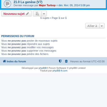
21.0 La genèse (V7)
Dernier message par
Major Turbop
«
dim. févr. 09, 2014 5:08 pm
Nouveau sujet
6 sujets • Page
1
sur
1
Aller à
PERMISSIONS DU FORUM
Vous
ne pouvez pas
poster de nouveaux sujets
Vous
ne pouvez pas
répondre aux sujets
Vous
ne pouvez pas
modifier vos messages
Vous
ne pouvez pas
supprimer vos messages
Vous
ne pouvez pas
joindre des fichiers
Index du forum
Heures au format
UTC+02:00
Développé par
phpBB
® Forum Software © phpBB Limited
Traduit par
phpBB-fr.com