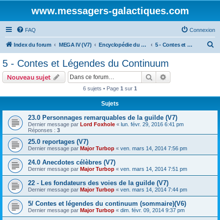
www.messagers-galactiques.com
FAQ
Connexion
R
Index du forum
MEGA IV (V7)
Encyclopédie du Messager Galactique (V7)
5 - Contes et Légendes du Continuum
e
5 - Contes et Légendes du Continuum
c
Rechercher
Recherche avanc
Nouveau sujet
h
6 sujets • Page
1
sur
1
e
Sujets
r
c
23.0 Personnages remarquables de la guilde (V7)
Dernier message par
Lord Foxhole
«
lun. févr. 29, 2016 6:41 pm
h
Réponses :
3
e
25.0 reportages (V7)
Dernier message par
Major Turbop
«
ven. mars 14, 2014 7:56 pm
r
24.0 Anecdotes célèbres (V7)
Dernier message par
Major Turbop
«
ven. mars 14, 2014 7:51 pm
22 - Les fondateurs des voies de la guilde (V7)
Dernier message par
Major Turbop
«
ven. mars 14, 2014 7:44 pm
5/ Contes et légendes du continuum (sommaire)(V6)
Dernier message par
Major Turbop
«
dim. févr. 09, 2014 9:37 pm