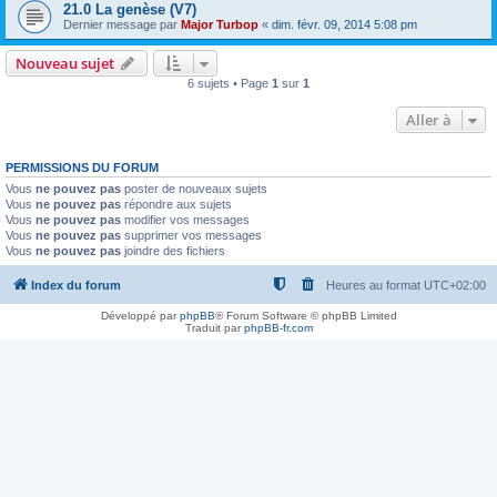
21.0 La genèse (V7)
Dernier message par
Major Turbop
«
dim. févr. 09, 2014 5:08 pm
Nouveau sujet
6 sujets • Page
1
sur
1
Aller à
PERMISSIONS DU FORUM
Vous
ne pouvez pas
poster de nouveaux sujets
Vous
ne pouvez pas
répondre aux sujets
Vous
ne pouvez pas
modifier vos messages
Vous
ne pouvez pas
supprimer vos messages
Vous
ne pouvez pas
joindre des fichiers
Index du forum
Heures au format
UTC+02:00
Développé par
phpBB
® Forum Software © phpBB Limited
Traduit par
phpBB-fr.com