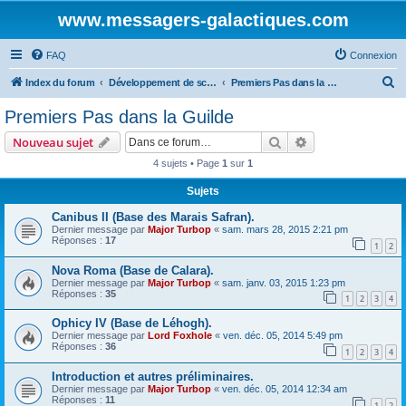
www.messagers-galactiques.com
FAQ
Connexion
R
Index du forum
Développement de scénarios MEGA IV
Premiers Pas dans la Guilde
e
Premiers Pas dans la Guilde
c
Rechercher
Recherche avanc
Nouveau sujet
h
4 sujets • Page
1
sur
1
e
Sujets
r
c
Canibus II (Base des Marais Safran).
Dernier message par
Major Turbop
«
sam. mars 28, 2015 2:21 pm
h
Réponses :
17
1
2
e
Nova Roma (Base de Calara).
r
Dernier message par
Major Turbop
«
sam. janv. 03, 2015 1:23 pm
Réponses :
35
1
2
3
4
Ophicy IV (Base de Léhogh).
Dernier message par
Lord Foxhole
«
ven. déc. 05, 2014 5:49 pm
Réponses :
36
1
2
3
4
Introduction et autres préliminaires.
Dernier message par
Major Turbop
«
ven. déc. 05, 2014 12:34 am
Réponses :
11
1
2