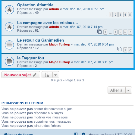
Opération Atlantide
Dernier message par
admin
«
mar. déc. 07, 2010 10:51 pm
Réponses :
49
1
2
3
4
5
La campagne avec les cristaux...
Dernier message par
admin
«
mar. déc. 07, 2010 7:14 pm
Réponses :
61
1
4
5
6
7
…
Le retour du Ganimedien
Dernier message par
Major Turbop
«
mar. déc. 07, 2010 6:34 pm
Réponses :
12
1
2
le Taggeur fou
Dernier message par
Major Turbop
«
mar. déc. 07, 2010 3:11 pm
Réponses :
2
Nouveau sujet
8 sujets • Page
1
sur
1
Aller à
PERMISSIONS DU FORUM
Vous
ne pouvez pas
poster de nouveaux sujets
Vous
ne pouvez pas
répondre aux sujets
Vous
ne pouvez pas
modifier vos messages
Vous
ne pouvez pas
supprimer vos messages
Vous
ne pouvez pas
joindre des fichiers
Index du forum
Heures au format
UTC+02:00