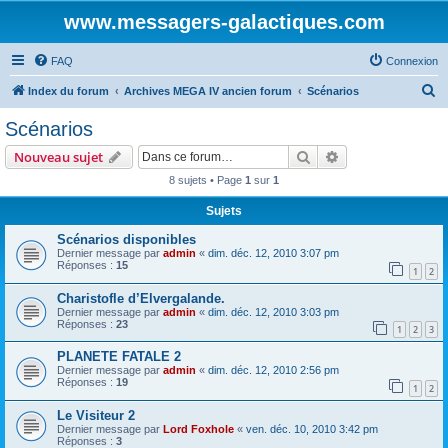
www.messagers-galactiques.com
FAQ
Connexion
R
Index du forum
Archives MEGA IV ancien forum
Scénarios
e
Scénarios
c
Rechercher
Recherche avanc
Nouveau sujet
h
8 sujets • Page
1
sur
1
e
Sujets
r
c
Scénarios disponibles
Dernier message par
admin
«
dim. déc. 12, 2010 3:07 pm
h
Réponses :
15
1
2
e
Charistofle d’Elvergalande.
r
Dernier message par
admin
«
dim. déc. 12, 2010 3:03 pm
Réponses :
23
1
2
3
PLANETE FATALE 2
Dernier message par
admin
«
dim. déc. 12, 2010 2:56 pm
Réponses :
19
1
2
Le Visiteur 2
Dernier message par
Lord Foxhole
«
ven. déc. 10, 2010 3:42 pm
Réponses :
3