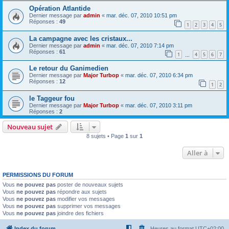
Opération Atlantide
Dernier message par
admin
«
mar. déc. 07, 2010 10:51 pm
Réponses :
49
1
2
3
4
5
La campagne avec les cristaux...
Dernier message par
admin
«
mar. déc. 07, 2010 7:14 pm
Réponses :
61
1
4
5
6
7
…
Le retour du Ganimedien
Dernier message par
Major Turbop
«
mar. déc. 07, 2010 6:34 pm
Réponses :
12
1
2
le Taggeur fou
Dernier message par
Major Turbop
«
mar. déc. 07, 2010 3:11 pm
Réponses :
2
Nouveau sujet
8 sujets • Page
1
sur
1
Aller à
PERMISSIONS DU FORUM
Vous
ne pouvez pas
poster de nouveaux sujets
Vous
ne pouvez pas
répondre aux sujets
Vous
ne pouvez pas
modifier vos messages
Vous
ne pouvez pas
supprimer vos messages
Vous
ne pouvez pas
joindre des fichiers
Index du forum
Heures au format
UTC+02:00