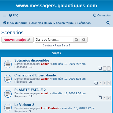
www.messagers-galactiques.com
FAQ
Connexion
R
Index du forum
Archives MEGA IV ancien forum
Scénarios
e
Scénarios
c
Rechercher
Recherche avanc
Nouveau sujet
h
8 sujets • Page
1
sur
1
e
Sujets
r
c
Scénarios disponibles
Dernier message par
admin
«
dim. déc. 12, 2010 3:07 pm
h
Réponses :
15
1
2
e
Charistofle d’Elvergalande.
r
Dernier message par
admin
«
dim. déc. 12, 2010 3:03 pm
Réponses :
23
1
2
3
PLANETE FATALE 2
Dernier message par
admin
«
dim. déc. 12, 2010 2:56 pm
Réponses :
19
1
2
Le Visiteur 2
Dernier message par
Lord Foxhole
«
ven. déc. 10, 2010 3:42 pm
Réponses :
3