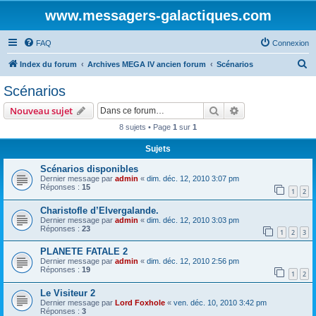
www.messagers-galactiques.com
FAQ
Connexion
R
Index du forum
Archives MEGA IV ancien forum
Scénarios
e
Scénarios
c
Rechercher
Recherche avanc
Nouveau sujet
h
8 sujets • Page
1
sur
1
e
Sujets
r
c
Scénarios disponibles
Dernier message par
admin
«
dim. déc. 12, 2010 3:07 pm
h
Réponses :
15
1
2
e
Charistofle d’Elvergalande.
r
Dernier message par
admin
«
dim. déc. 12, 2010 3:03 pm
Réponses :
23
1
2
3
PLANETE FATALE 2
Dernier message par
admin
«
dim. déc. 12, 2010 2:56 pm
Réponses :
19
1
2
Le Visiteur 2
Dernier message par
Lord Foxhole
«
ven. déc. 10, 2010 3:42 pm
Réponses :
3