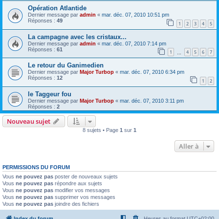
Opération Atlantide
Dernier message par
admin
«
mar. déc. 07, 2010 10:51 pm
Réponses :
49
1
2
3
4
5
La campagne avec les cristaux...
Dernier message par
admin
«
mar. déc. 07, 2010 7:14 pm
Réponses :
61
1
4
5
6
7
…
Le retour du Ganimedien
Dernier message par
Major Turbop
«
mar. déc. 07, 2010 6:34 pm
Réponses :
12
1
2
le Taggeur fou
Dernier message par
Major Turbop
«
mar. déc. 07, 2010 3:11 pm
Réponses :
2
Nouveau sujet
8 sujets • Page
1
sur
1
Aller à
PERMISSIONS DU FORUM
Vous
ne pouvez pas
poster de nouveaux sujets
Vous
ne pouvez pas
répondre aux sujets
Vous
ne pouvez pas
modifier vos messages
Vous
ne pouvez pas
supprimer vos messages
Vous
ne pouvez pas
joindre des fichiers
Index du forum
Heures au format
UTC+02:00