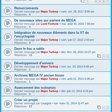
1
4
5
6
7
…
Remerciements
Dernier message par
Major Turbop
«
sam. oct. 28, 2017 9:58 am
Réponses :
4
De nouveaux sites qui parlent de MEGA
Dernier message par
Lord Foxhole
«
mar. août 30, 2016 7:08 pm
Réponses :
4
Intégration de nouveaux éléments dans la V7 de
l'encyclopédi
Dernier message par
Major Turbop
«
sam. juin 27, 2015 2:55 pm
Réponses :
4
Dans le bac a sable
Dernier message par
Major Turbop
«
dim. févr. 08, 2015 10:07 pm
Réponses :
13
1
2
Développement d'univers
Dernier message par
Major Turbop
«
ven. oct. 03, 2014 8:49 pm
Réponses :
1
Archives MEGA IV ancien forum
Dernier message par
Major Turbop
«
ven. août 22, 2014 6:08 pm
Réponses :
1
Avancement des scénarios
Dernier message par
Major Turbop
«
dim. juin 22, 2014 4:24 pm
Réponses :
3
Créer un projet
Dernier message par
Loupgris
«
lun. mars 31, 2014 11:47 am
Réponses :
13
1
2