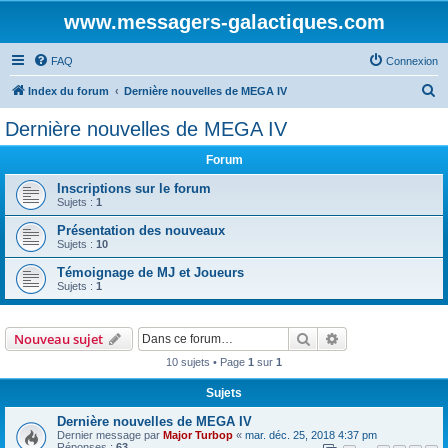
www.messagers-galactiques.com
FAQ
Connexion
R
Index du forum
Dernière nouvelles de MEGA IV
e
Dernière nouvelles de MEGA IV
c
Forum
h
e
Inscriptions sur le forum
Sujets :
1
r
Présentation des nouveaux
c
Sujets :
10
h
Témoignage de MJ et Joueurs
e
Sujets :
1
r
Rechercher
Recherche avanc
Nouveau sujet
10 sujets • Page
1
sur
1
Sujets
Dernière nouvelles de MEGA IV
Dernier message par
Major Turbop
«
mar. déc. 25, 2018 4:37 pm
Réponses :
63