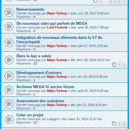
1
4
5
6
7
…
Remerciements
Dernier message par
Major Turbop
«
sam. oct. 28, 2017 9:58 am
Réponses :
4
De nouveaux sites qui parlent de MEGA
Dernier message par
Lord Foxhole
«
mar. août 30, 2016 7:08 pm
Réponses :
4
Intégration de nouveaux éléments dans la V7 de
l'encyclopédi
Dernier message par
Major Turbop
«
sam. juin 27, 2015 2:55 pm
Réponses :
4
Dans le bac a sable
Dernier message par
Major Turbop
«
dim. févr. 08, 2015 10:07 pm
Réponses :
13
1
2
Développement d'univers
Dernier message par
Major Turbop
«
ven. oct. 03, 2014 8:49 pm
Réponses :
1
Archives MEGA IV ancien forum
Dernier message par
Major Turbop
«
ven. août 22, 2014 6:08 pm
Réponses :
1
Avancement des scénarios
Dernier message par
Major Turbop
«
dim. juin 22, 2014 4:24 pm
Réponses :
3
Créer un projet
Dernier message par
Loupgris
«
lun. mars 31, 2014 11:47 am
Réponses :
13
1
2