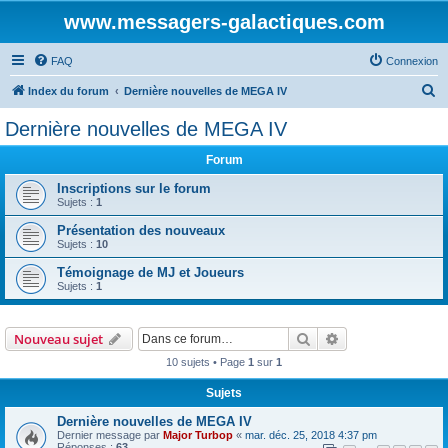
www.messagers-galactiques.com
FAQ
Connexion
R
Index du forum
Dernière nouvelles de MEGA IV
e
Dernière nouvelles de MEGA IV
c
Forum
h
e
Inscriptions sur le forum
Sujets :
1
r
Présentation des nouveaux
c
Sujets :
10
h
Témoignage de MJ et Joueurs
e
Sujets :
1
r
Rechercher
Recherche avanc
Nouveau sujet
10 sujets • Page
1
sur
1
Sujets
Dernière nouvelles de MEGA IV
Dernier message par
Major Turbop
«
mar. déc. 25, 2018 4:37 pm
Réponses :
63