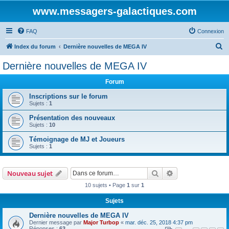
www.messagers-galactiques.com
FAQ
Connexion
R
Index du forum
Dernière nouvelles de MEGA IV
e
Dernière nouvelles de MEGA IV
c
Forum
h
e
Inscriptions sur le forum
Sujets :
1
r
Présentation des nouveaux
c
Sujets :
10
h
Témoignage de MJ et Joueurs
e
Sujets :
1
r
Rechercher
Recherche avanc
Nouveau sujet
10 sujets • Page
1
sur
1
Sujets
Dernière nouvelles de MEGA IV
Dernier message par
Major Turbop
«
mar. déc. 25, 2018 4:37 pm
Réponses :
63