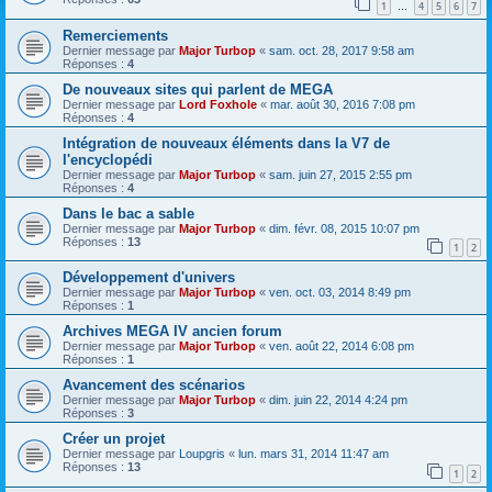
1
4
5
6
7
…
Remerciements
Dernier message par
Major Turbop
«
sam. oct. 28, 2017 9:58 am
Réponses :
4
De nouveaux sites qui parlent de MEGA
Dernier message par
Lord Foxhole
«
mar. août 30, 2016 7:08 pm
Réponses :
4
Intégration de nouveaux éléments dans la V7 de
l'encyclopédi
Dernier message par
Major Turbop
«
sam. juin 27, 2015 2:55 pm
Réponses :
4
Dans le bac a sable
Dernier message par
Major Turbop
«
dim. févr. 08, 2015 10:07 pm
Réponses :
13
1
2
Développement d'univers
Dernier message par
Major Turbop
«
ven. oct. 03, 2014 8:49 pm
Réponses :
1
Archives MEGA IV ancien forum
Dernier message par
Major Turbop
«
ven. août 22, 2014 6:08 pm
Réponses :
1
Avancement des scénarios
Dernier message par
Major Turbop
«
dim. juin 22, 2014 4:24 pm
Réponses :
3
Créer un projet
Dernier message par
Loupgris
«
lun. mars 31, 2014 11:47 am
Réponses :
13
1
2