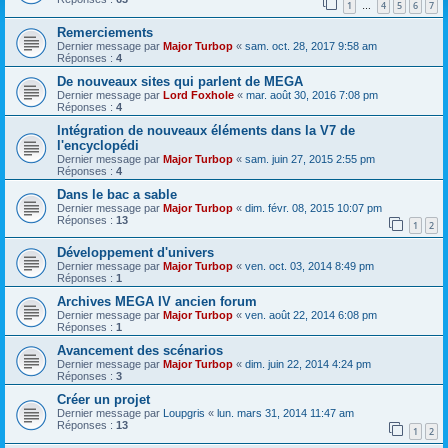
1
4
5
6
7
…
Remerciements
Dernier message par
Major Turbop
«
sam. oct. 28, 2017 9:58 am
Réponses :
4
De nouveaux sites qui parlent de MEGA
Dernier message par
Lord Foxhole
«
mar. août 30, 2016 7:08 pm
Réponses :
4
Intégration de nouveaux éléments dans la V7 de
l'encyclopédi
Dernier message par
Major Turbop
«
sam. juin 27, 2015 2:55 pm
Réponses :
4
Dans le bac a sable
Dernier message par
Major Turbop
«
dim. févr. 08, 2015 10:07 pm
Réponses :
13
1
2
Développement d'univers
Dernier message par
Major Turbop
«
ven. oct. 03, 2014 8:49 pm
Réponses :
1
Archives MEGA IV ancien forum
Dernier message par
Major Turbop
«
ven. août 22, 2014 6:08 pm
Réponses :
1
Avancement des scénarios
Dernier message par
Major Turbop
«
dim. juin 22, 2014 4:24 pm
Réponses :
3
Créer un projet
Dernier message par
Loupgris
«
lun. mars 31, 2014 11:47 am
Réponses :
13
1
2