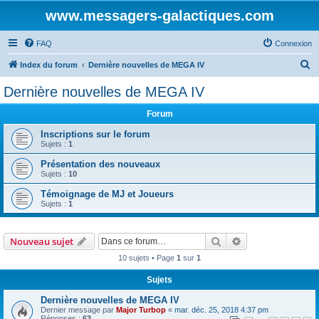
www.messagers-galactiques.com
FAQ
Connexion
R
Index du forum
Dernière nouvelles de MEGA IV
e
Dernière nouvelles de MEGA IV
c
Forum
h
e
Inscriptions sur le forum
Sujets :
1
r
Présentation des nouveaux
c
Sujets :
10
h
Témoignage de MJ et Joueurs
e
Sujets :
1
r
Rechercher
Recherche avanc
Nouveau sujet
10 sujets • Page
1
sur
1
Sujets
Dernière nouvelles de MEGA IV
Dernier message par
Major Turbop
«
mar. déc. 25, 2018 4:37 pm
Réponses :
63