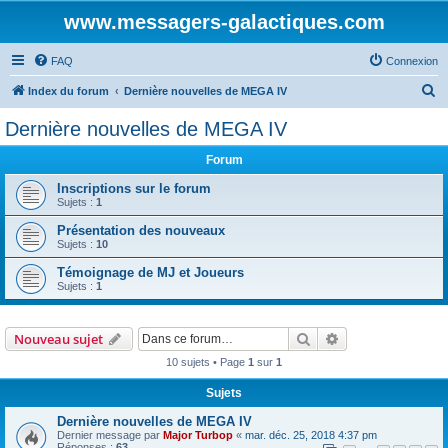
www.messagers-galactiques.com
FAQ
Connexion
R
Index du forum
Dernière nouvelles de MEGA IV
e
Dernière nouvelles de MEGA IV
c
Forum
h
e
Inscriptions sur le forum
Sujets :
1
r
Présentation des nouveaux
c
Sujets :
10
h
Témoignage de MJ et Joueurs
e
Sujets :
1
r
Rechercher
Recherche avanc
Nouveau sujet
10 sujets • Page
1
sur
1
Sujets
Dernière nouvelles de MEGA IV
Dernier message par
Major Turbop
«
mar. déc. 25, 2018 4:37 pm
Réponses :
63