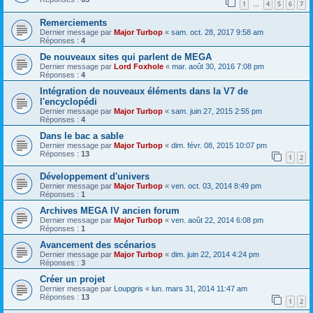
1
4
5
6
7
…
Remerciements
Dernier message par
Major Turbop
«
sam. oct. 28, 2017 9:58 am
Réponses :
4
De nouveaux sites qui parlent de MEGA
Dernier message par
Lord Foxhole
«
mar. août 30, 2016 7:08 pm
Réponses :
4
Intégration de nouveaux éléments dans la V7 de
l'encyclopédi
Dernier message par
Major Turbop
«
sam. juin 27, 2015 2:55 pm
Réponses :
4
Dans le bac a sable
Dernier message par
Major Turbop
«
dim. févr. 08, 2015 10:07 pm
Réponses :
13
1
2
Développement d'univers
Dernier message par
Major Turbop
«
ven. oct. 03, 2014 8:49 pm
Réponses :
1
Archives MEGA IV ancien forum
Dernier message par
Major Turbop
«
ven. août 22, 2014 6:08 pm
Réponses :
1
Avancement des scénarios
Dernier message par
Major Turbop
«
dim. juin 22, 2014 4:24 pm
Réponses :
3
Créer un projet
Dernier message par
Loupgris
«
lun. mars 31, 2014 11:47 am
Réponses :
13
1
2