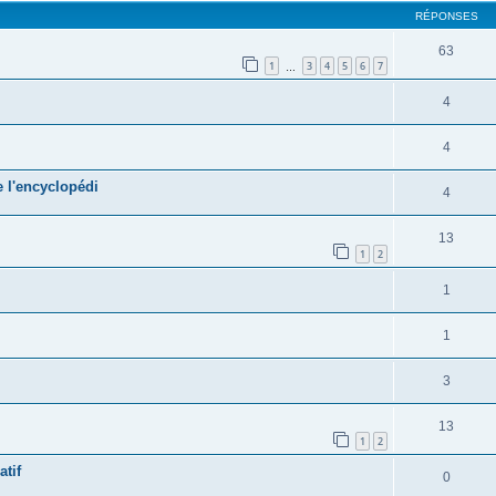
RÉPONSES
63
1
3
4
5
6
7
…
4
4
 l'encyclopédi
4
13
1
2
1
1
3
13
1
2
atif
0