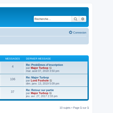
Rechercher
Recherche avancé
Connexion
MESSAGES
DERNIER MESSAGE
Re: Problèmes d'inscription
4
V
par
Major Turbop
o
mar. août 07, 2018 3:50 pm
i
r
Re: Major Turbop
106
l
V
par
Lord Foxhole
e
o
dim. janv. 13, 2019 5:09 pm
d
i
e
r
Re: Retour sur partie
37
r
l
V
par
Major Turbop
n
e
o
jeu. avr. 27, 2017 2:33 pm
i
d
i
e
e
r
r
r
l
m
n
10 sujets • Page
1
sur
1
e
e
i
d
s