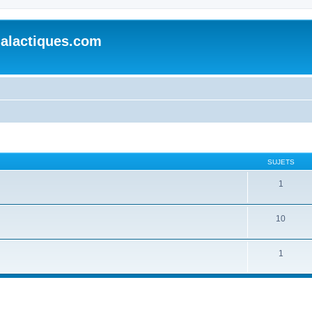
alactiques.com
SUJETS
1
10
1
cher
cherche avancée