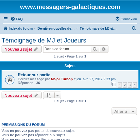
www.messagers-galactiques.com
FAQ
Connexion
R
Index du forum
Dernière nouvelles de MEGA IV
Témoignage de MJ et Joueurs
e
Témoignage de MJ et Joueurs
c
Rechercher
Recherche avanc
Nouveau sujet
h
1 sujet • Page
1
sur
1
e
Sujets
r
c
Retour sur partie
Dernier message par
Major Turbop
«
jeu. avr. 27, 2017 2:33 pm
h
Réponses :
36
1
2
3
4
e
Nouveau sujet
r
1 sujet • Page
1
sur
1
Aller à
PERMISSIONS DU FORUM
Vous
ne pouvez pas
poster de nouveaux sujets
Vous
ne pouvez pas
répondre aux sujets
Vous
ne pouvez pas
modifier vos messages