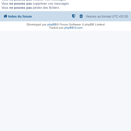
Vous
ne pouvez pas
supprimer vos messages
Vous
ne pouvez pas
joindre des fichiers
Index du forum
Heures au format
UTC+02:00
Développé par
phpBB
® Forum Software © phpBB Limited
Traduit par
phpBB-fr.com