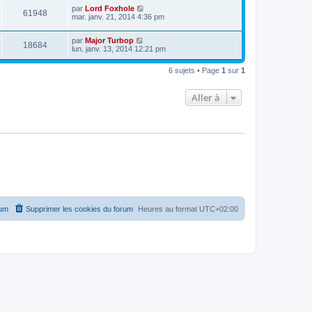
par
Lord Foxhole
61948
mar. janv. 21, 2014 4:36 pm
par
Major Turbop
18684
lun. janv. 13, 2014 12:21 pm
6 sujets • Page
1
sur
1
Aller à
rum
Supprimer les cookies du forum
Heures au format
UTC+02:00