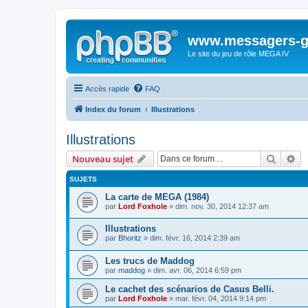
www.messagers-g
Le site du jeu de rôle MEGA IV
Accès rapide
FAQ
Index du forum
Illustrations
Illustrations
Recher
Re
Nouveau sujet
SUJETS
La carte de MEGA (1984)
par
Lord Foxhole
» dim. nov. 30, 2014 12:37 am
Illustrations
par
Bhoritz
» dim. févr. 16, 2014 2:39 am
Les trucs de Maddog
par
maddog
» dim. avr. 06, 2014 6:59 pm
Le cachet des scénarios de Casus Belli.
par
Lord Foxhole
» mar. févr. 04, 2014 9:14 pm