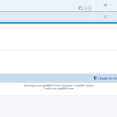
19
1
2
2
L’équipe du fo
Développé par
phpBB
® Forum Software © phpBB Limited
Traduit par
phpBB-fr.com