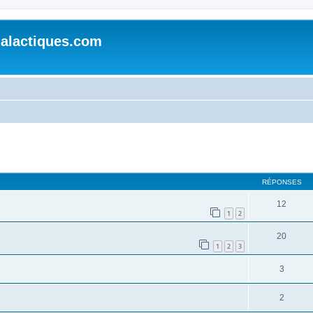
alactiques.com
cher
cherche avancée
RÉPONSES
12
1
2
20
1
2
3
3
2