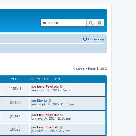
Rechercher
Recherche avancé
Connexion
6 sujets • Page
1
sur
1
VUES
DERNIER MESSAGE
par
Lord Foxhole
118001
sam. déc. 06, 2014 6:54 pm
par
Bhoritz
81909
mar. sept. 02, 2014 11:35 pm
par
Lord Foxhole
21768
lun. avr. 07, 2014 11:18 pm
par
Lord Foxhole
19023
jeu. févr. 06, 2014 6:17 pm