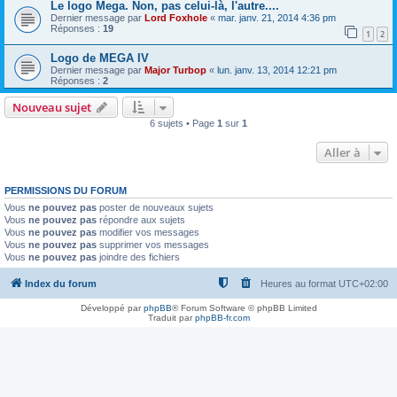
Le logo Mega. Non, pas celui-là, l'autre....
Dernier message par
Lord Foxhole
«
mar. janv. 21, 2014 4:36 pm
Réponses :
19
1
2
Logo de MEGA IV
Dernier message par
Major Turbop
«
lun. janv. 13, 2014 12:21 pm
Réponses :
2
Nouveau sujet
6 sujets • Page
1
sur
1
Aller à
PERMISSIONS DU FORUM
Vous
ne pouvez pas
poster de nouveaux sujets
Vous
ne pouvez pas
répondre aux sujets
Vous
ne pouvez pas
modifier vos messages
Vous
ne pouvez pas
supprimer vos messages
Vous
ne pouvez pas
joindre des fichiers
Index du forum
Heures au format
UTC+02:00
Développé par
phpBB
® Forum Software © phpBB Limited
Traduit par
phpBB-fr.com