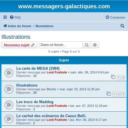
www.messagers-galactiques.com
FAQ
Connexion
R
Index du forum
Illustrations
e
Illustrations
c
Rechercher
Recherche avanc
Nouveau sujet
h
6 sujets • Page
1
sur
1
e
Sujets
r
c
La carte de MEGA (1984)
Dernier message par
Lord Foxhole
«
sam. déc. 06, 2014 6:54 pm
h
Réponses :
12
1
2
e
Illustrations
r
Dernier message par
Bhoritz
«
mar. sept. 02, 2014 11:35 pm
Réponses :
20
1
2
3
Les trucs de Maddog
Dernier message par
Lord Foxhole
«
lun. avr. 07, 2014 11:18 pm
Réponses :
3
Le cachet des scénarios de Casus Belli.
Dernier message par
Lord Foxhole
«
jeu. févr. 06, 2014 6:17 pm
Réponses :
2