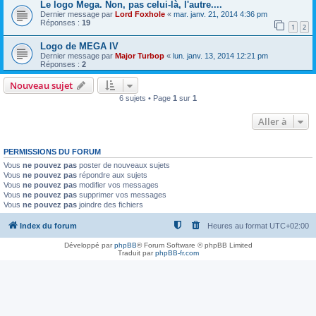
Le logo Mega. Non, pas celui-là, l'autre....
Dernier message par
Lord Foxhole
«
mar. janv. 21, 2014 4:36 pm
Réponses :
19
1
2
Logo de MEGA IV
Dernier message par
Major Turbop
«
lun. janv. 13, 2014 12:21 pm
Réponses :
2
Nouveau sujet
6 sujets • Page
1
sur
1
Aller à
PERMISSIONS DU FORUM
Vous
ne pouvez pas
poster de nouveaux sujets
Vous
ne pouvez pas
répondre aux sujets
Vous
ne pouvez pas
modifier vos messages
Vous
ne pouvez pas
supprimer vos messages
Vous
ne pouvez pas
joindre des fichiers
Index du forum
Heures au format
UTC+02:00
Développé par
phpBB
® Forum Software © phpBB Limited
Traduit par
phpBB-fr.com