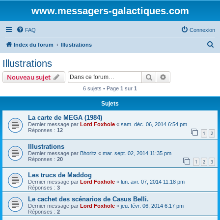
www.messagers-galactiques.com
FAQ
Connexion
R
Index du forum
Illustrations
e
Illustrations
c
Rechercher
Recherche avanc
Nouveau sujet
h
6 sujets • Page
1
sur
1
e
Sujets
r
c
La carte de MEGA (1984)
Dernier message par
Lord Foxhole
«
sam. déc. 06, 2014 6:54 pm
h
Réponses :
12
1
2
e
Illustrations
r
Dernier message par
Bhoritz
«
mar. sept. 02, 2014 11:35 pm
Réponses :
20
1
2
3
Les trucs de Maddog
Dernier message par
Lord Foxhole
«
lun. avr. 07, 2014 11:18 pm
Réponses :
3
Le cachet des scénarios de Casus Belli.
Dernier message par
Lord Foxhole
«
jeu. févr. 06, 2014 6:17 pm
Réponses :
2