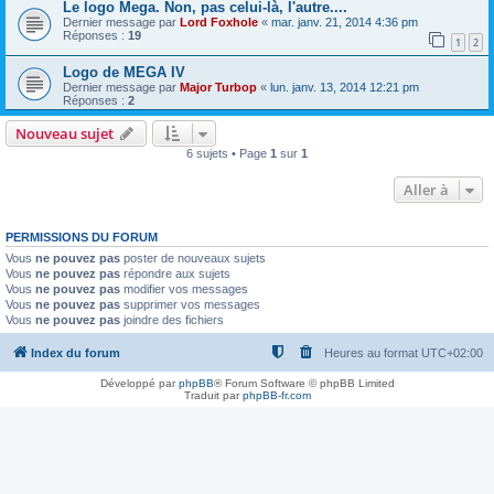
Le logo Mega. Non, pas celui-là, l'autre....
Dernier message par
Lord Foxhole
«
mar. janv. 21, 2014 4:36 pm
Réponses :
19
1
2
Logo de MEGA IV
Dernier message par
Major Turbop
«
lun. janv. 13, 2014 12:21 pm
Réponses :
2
Nouveau sujet
6 sujets • Page
1
sur
1
Aller à
PERMISSIONS DU FORUM
Vous
ne pouvez pas
poster de nouveaux sujets
Vous
ne pouvez pas
répondre aux sujets
Vous
ne pouvez pas
modifier vos messages
Vous
ne pouvez pas
supprimer vos messages
Vous
ne pouvez pas
joindre des fichiers
Index du forum
Heures au format
UTC+02:00
Développé par
phpBB
® Forum Software © phpBB Limited
Traduit par
phpBB-fr.com