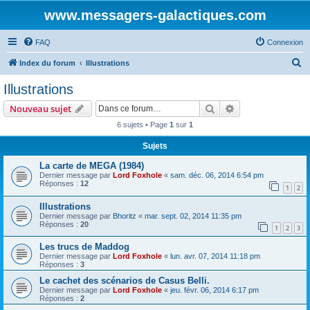
www.messagers-galactiques.com
FAQ
Connexion
R
Index du forum
Illustrations
e
Illustrations
c
Rechercher
Recherche avanc
Nouveau sujet
h
6 sujets • Page
1
sur
1
e
Sujets
r
c
La carte de MEGA (1984)
Dernier message par
Lord Foxhole
«
sam. déc. 06, 2014 6:54 pm
h
Réponses :
12
1
2
e
Illustrations
r
Dernier message par
Bhoritz
«
mar. sept. 02, 2014 11:35 pm
Réponses :
20
1
2
3
Les trucs de Maddog
Dernier message par
Lord Foxhole
«
lun. avr. 07, 2014 11:18 pm
Réponses :
3
Le cachet des scénarios de Casus Belli.
Dernier message par
Lord Foxhole
«
jeu. févr. 06, 2014 6:17 pm
Réponses :
2