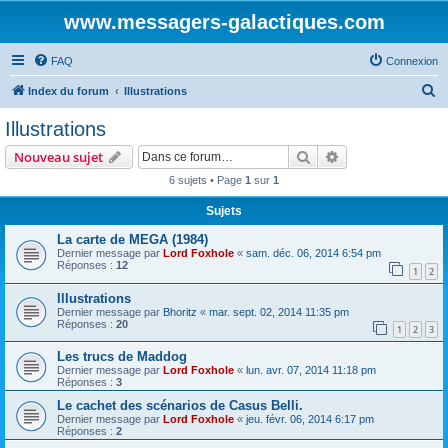
www.messagers-galactiques.com
FAQ
Connexion
R
Index du forum
Illustrations
e
Illustrations
c
Rechercher
Recherche avanc
Nouveau sujet
h
6 sujets • Page
1
sur
1
e
Sujets
r
c
La carte de MEGA (1984)
Dernier message par
Lord Foxhole
«
sam. déc. 06, 2014 6:54 pm
h
Réponses :
12
1
2
e
Illustrations
r
Dernier message par
Bhoritz
«
mar. sept. 02, 2014 11:35 pm
Réponses :
20
1
2
3
Les trucs de Maddog
Dernier message par
Lord Foxhole
«
lun. avr. 07, 2014 11:18 pm
Réponses :
3
Le cachet des scénarios de Casus Belli.
Dernier message par
Lord Foxhole
«
jeu. févr. 06, 2014 6:17 pm
Réponses :
2