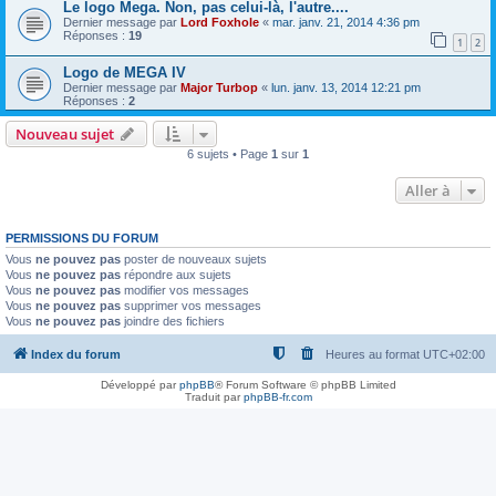
Le logo Mega. Non, pas celui-là, l'autre....
Dernier message par
Lord Foxhole
«
mar. janv. 21, 2014 4:36 pm
Réponses :
19
1
2
Logo de MEGA IV
Dernier message par
Major Turbop
«
lun. janv. 13, 2014 12:21 pm
Réponses :
2
Nouveau sujet
6 sujets • Page
1
sur
1
Aller à
PERMISSIONS DU FORUM
Vous
ne pouvez pas
poster de nouveaux sujets
Vous
ne pouvez pas
répondre aux sujets
Vous
ne pouvez pas
modifier vos messages
Vous
ne pouvez pas
supprimer vos messages
Vous
ne pouvez pas
joindre des fichiers
Index du forum
Heures au format
UTC+02:00
Développé par
phpBB
® Forum Software © phpBB Limited
Traduit par
phpBB-fr.com