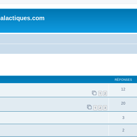
alactiques.com
cher
cherche avancée
RÉPONSES
12
1
2
20
1
2
3
3
2