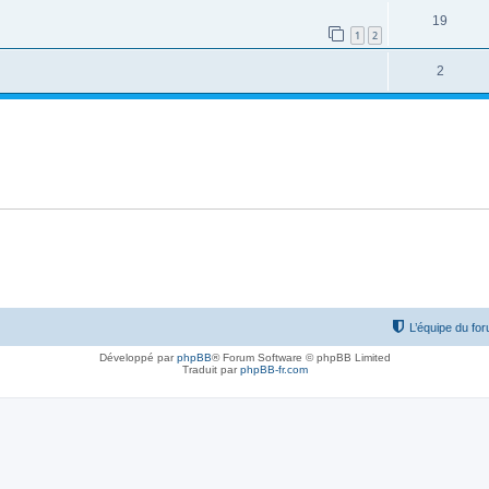
19
1
2
2
L’équipe du fo
Développé par
phpBB
® Forum Software © phpBB Limited
Traduit par
phpBB-fr.com