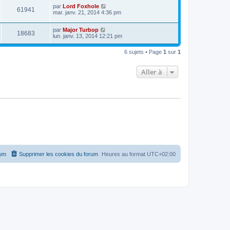
par
Lord Foxhole
61941
mar. janv. 21, 2014 4:36 pm
par
Major Turbop
18683
lun. janv. 13, 2014 12:21 pm
6 sujets • Page
1
sur
1
Aller à
rum
Supprimer les cookies du forum
Heures au format
UTC+02:00