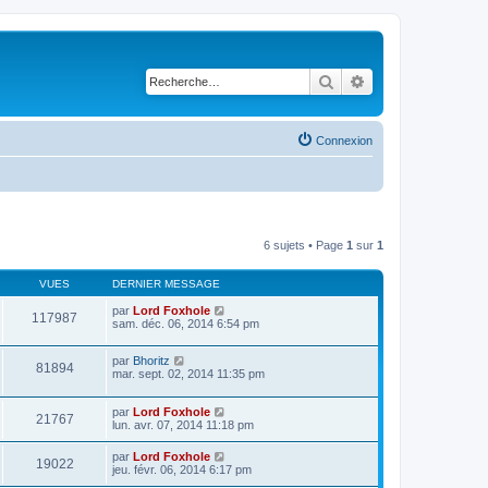
Rechercher
Recherche avancé
Connexion
6 sujets • Page
1
sur
1
VUES
DERNIER MESSAGE
par
Lord Foxhole
117987
sam. déc. 06, 2014 6:54 pm
par
Bhoritz
81894
mar. sept. 02, 2014 11:35 pm
par
Lord Foxhole
21767
lun. avr. 07, 2014 11:18 pm
par
Lord Foxhole
19022
jeu. févr. 06, 2014 6:17 pm