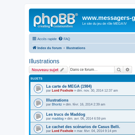
www.messagers-g
Le site du jeu de rôle MEGA IV
Accès rapide
FAQ
Index du forum
Illustrations
Illustrations
Recher
Re
Nouveau sujet
SUJETS
La carte de MEGA (1984)
par
Lord Foxhole
» dim. nov. 30, 2014 12:37 am
Illustrations
par
Bhoritz
» dim. févr. 16, 2014 2:39 am
Les trucs de Maddog
par
maddog
» dim. avr. 06, 2014 6:59 pm
Le cachet des scénarios de Casus Belli.
par
Lord Foxhole
» mar. févr. 04, 2014 9:14 pm