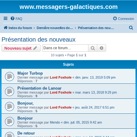
www.messagers-galactiques.com
FAQ
Connexion
R
Index du forum
Dernière nouvelles de MEGA IV
Présentation des nouveaux
e
Présentation des nouveaux
c
Rechercher
Recherche avanc
Nouveau sujet
h
10 sujets • Page
1
sur
1
e
Sujets
r
c
Major Turbop
Dernier message par
Lord Foxhole
«
dim. janv. 13, 2019 5:09 pm
h
Réponses :
7
e
Présentation de Lanoar
Dernier message par
Lord Foxhole
«
mar. mars 13, 2018 9:25 pm
r
Réponses :
9
Bonjour,
Dernier message par
Lord Foxhole
«
jeu. août 24, 2017 6:51 pm
Réponses :
5
Bonjour
Dernier message par
Mendo
«
dim. juil. 05, 2015 9:42 am
Réponses :
5
De retour