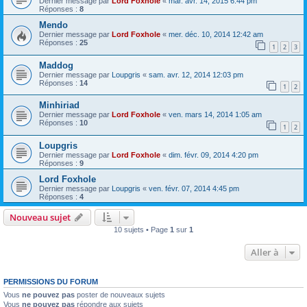
Dernier message par
Lord Foxhole
«
mar. avr. 14, 2015 6:44 pm
Réponses :
8
Mendo
Dernier message par
Lord Foxhole
«
mer. déc. 10, 2014 12:42 am
Réponses :
25
1
2
3
Maddog
Dernier message par
Loupgris
«
sam. avr. 12, 2014 12:03 pm
Réponses :
14
1
2
Minhiriad
Dernier message par
Lord Foxhole
«
ven. mars 14, 2014 1:05 am
Réponses :
10
1
2
Loupgris
Dernier message par
Lord Foxhole
«
dim. févr. 09, 2014 4:20 pm
Réponses :
9
Lord Foxhole
Dernier message par
Loupgris
«
ven. févr. 07, 2014 4:45 pm
Réponses :
4
Nouveau sujet
10 sujets • Page
1
sur
1
Aller à
PERMISSIONS DU FORUM
Vous
ne pouvez pas
poster de nouveaux sujets
Vous
ne pouvez pas
répondre aux sujets