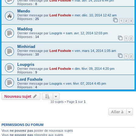
Dernier message par
Lord Foxhole
«
mar. avr. 14, 2015 6:44 pm
Réponses :
8
Mendo
Dernier message par
Lord Foxhole
«
mer. déc. 10, 2014 12:42 am
Réponses :
25
1
2
3
Maddog
Dernier message par
Loupgris
«
sam. avr. 12, 2014 12:03 pm
Réponses :
14
1
2
Minhiriad
Dernier message par
Lord Foxhole
«
ven. mars 14, 2014 1:05 am
Réponses :
10
1
2
Loupgris
Dernier message par
Lord Foxhole
«
dim. févr. 09, 2014 4:20 pm
Réponses :
9
Lord Foxhole
Dernier message par
Loupgris
«
ven. févr. 07, 2014 4:45 pm
Réponses :
4
Nouveau sujet
10 sujets • Page
1
sur
1
Aller à
PERMISSIONS DU FORUM
Vous
ne pouvez pas
poster de nouveaux sujets
Vous
ne pouvez pas
répondre aux sujets