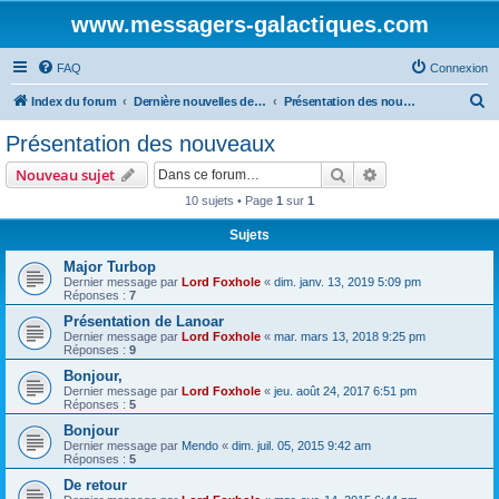
www.messagers-galactiques.com
FAQ
Connexion
R
Index du forum
Dernière nouvelles de MEGA IV
Présentation des nouveaux
e
Présentation des nouveaux
c
Rechercher
Recherche avanc
Nouveau sujet
h
10 sujets • Page
1
sur
1
e
Sujets
r
c
Major Turbop
Dernier message par
Lord Foxhole
«
dim. janv. 13, 2019 5:09 pm
h
Réponses :
7
e
Présentation de Lanoar
Dernier message par
Lord Foxhole
«
mar. mars 13, 2018 9:25 pm
r
Réponses :
9
Bonjour,
Dernier message par
Lord Foxhole
«
jeu. août 24, 2017 6:51 pm
Réponses :
5
Bonjour
Dernier message par
Mendo
«
dim. juil. 05, 2015 9:42 am
Réponses :
5
De retour