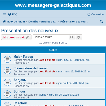
www.messagers-galactiques.com
FAQ
Connexion
R
Index du forum
Dernière nouvelles de MEGA IV
Présentation des nouveaux
e
Présentation des nouveaux
c
Rechercher
Recherche avanc
Nouveau sujet
h
10 sujets • Page
1
sur
1
e
Sujets
r
c
Major Turbop
Dernier message par
Lord Foxhole
«
dim. janv. 13, 2019 5:09 pm
h
Réponses :
7
e
Présentation de Lanoar
Dernier message par
Lord Foxhole
«
mar. mars 13, 2018 9:25 pm
r
Réponses :
9
Bonjour,
Dernier message par
Lord Foxhole
«
jeu. août 24, 2017 6:51 pm
Réponses :
5
Bonjour
Dernier message par
Mendo
«
dim. juil. 05, 2015 9:42 am
Réponses :
5
De retour