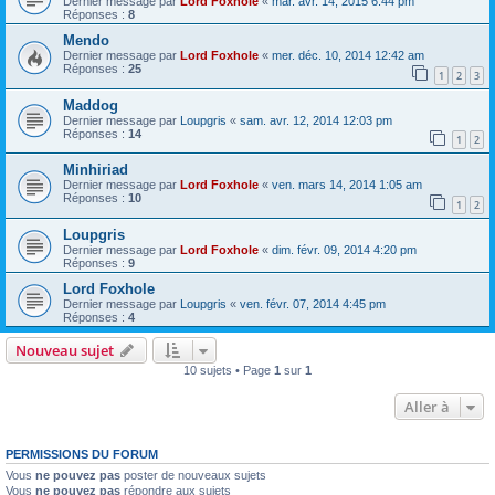
Dernier message par
Lord Foxhole
«
mar. avr. 14, 2015 6:44 pm
Réponses :
8
Mendo
Dernier message par
Lord Foxhole
«
mer. déc. 10, 2014 12:42 am
Réponses :
25
1
2
3
Maddog
Dernier message par
Loupgris
«
sam. avr. 12, 2014 12:03 pm
Réponses :
14
1
2
Minhiriad
Dernier message par
Lord Foxhole
«
ven. mars 14, 2014 1:05 am
Réponses :
10
1
2
Loupgris
Dernier message par
Lord Foxhole
«
dim. févr. 09, 2014 4:20 pm
Réponses :
9
Lord Foxhole
Dernier message par
Loupgris
«
ven. févr. 07, 2014 4:45 pm
Réponses :
4
Nouveau sujet
10 sujets • Page
1
sur
1
Aller à
PERMISSIONS DU FORUM
Vous
ne pouvez pas
poster de nouveaux sujets
Vous
ne pouvez pas
répondre aux sujets