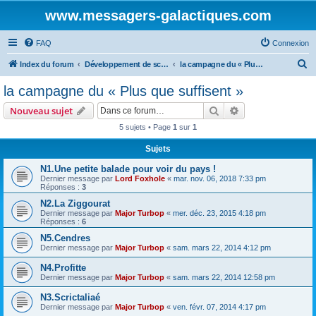
www.messagers-galactiques.com
FAQ
Connexion
R
Index du forum
Développement de scénarios MEGA IV
la campagne du « Plus que suffisent »
e
la campagne du « Plus que suffisent »
c
Rechercher
Recherche avanc
Nouveau sujet
h
5 sujets • Page
1
sur
1
e
Sujets
r
c
N1.Une petite balade pour voir du pays !
Dernier message par
Lord Foxhole
«
mar. nov. 06, 2018 7:33 pm
h
Réponses :
3
e
N2.La Ziggourat
Dernier message par
Major Turbop
«
mer. déc. 23, 2015 4:18 pm
r
Réponses :
6
N5.Cendres
Dernier message par
Major Turbop
«
sam. mars 22, 2014 4:12 pm
N4.Profitte
Dernier message par
Major Turbop
«
sam. mars 22, 2014 12:58 pm
N3.Scrictaliaé
Dernier message par
Major Turbop
«
ven. févr. 07, 2014 4:17 pm