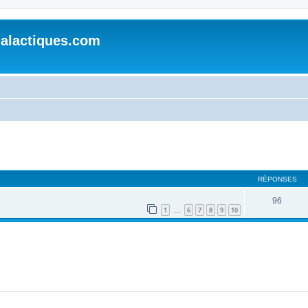
alactiques.com
cher
cherche avancée
RÉPONSES
96
1
6
7
8
9
10
…