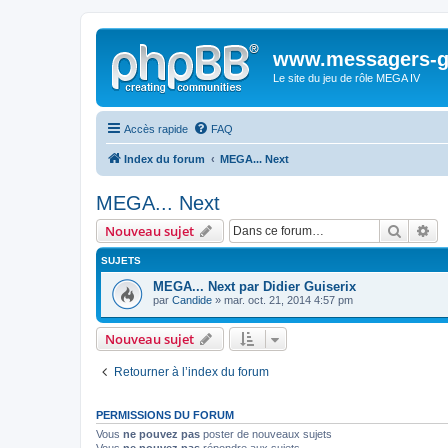
www.messagers-g
Le site du jeu de rôle MEGA IV
Accès rapide
FAQ
Index du forum
MEGA... Next
MEGA... Next
Recher
Re
Nouveau sujet
SUJETS
MEGA... Next par Didier Guiserix
par
Candide
» mar. oct. 21, 2014 4:57 pm
Nouveau sujet
Retourner à l’index du forum
PERMISSIONS DU FORUM
Vous
ne pouvez pas
poster de nouveaux sujets