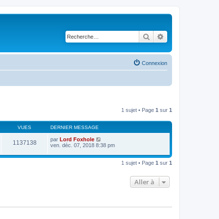
Rechercher
Recherche avancé
Connexion
1 sujet • Page
1
sur
1
VUES
DERNIER MESSAGE
par
Lord Foxhole
1137138
ven. déc. 07, 2018 8:38 pm
1 sujet • Page
1
sur
1
Aller à