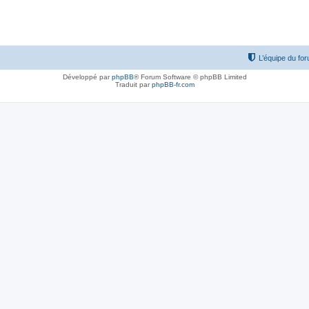
L’équipe du fo
Développé par
phpBB
® Forum Software © phpBB Limited
Traduit par
phpBB-fr.com