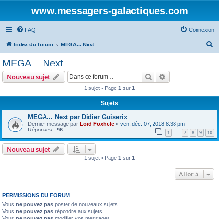
www.messagers-galactiques.com
FAQ
Connexion
R
Index du forum
MEGA... Next
e
MEGA... Next
c
Rechercher
Recherche avanc
Nouveau sujet
h
1 sujet • Page
1
sur
1
e
Sujets
r
c
MEGA... Next par Didier Guiserix
Dernier message par
Lord Foxhole
«
ven. déc. 07, 2018 8:38 pm
h
Réponses :
96
1
7
8
9
10
…
e
Nouveau sujet
r
1 sujet • Page
1
sur
1
Aller à
PERMISSIONS DU FORUM
Vous
ne pouvez pas
poster de nouveaux sujets
Vous
ne pouvez pas
répondre aux sujets
Vous
ne pouvez pas
modifier vos messages