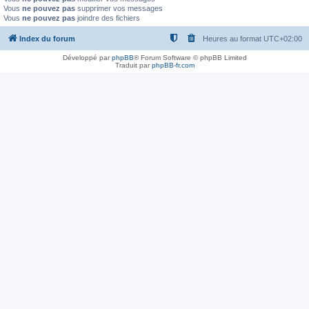
Vous
ne pouvez pas
supprimer vos messages
Vous
ne pouvez pas
joindre des fichiers
Index du forum
Heures au format
UTC+02:00
Développé par
phpBB
® Forum Software © phpBB Limited
Traduit par
phpBB-fr.com