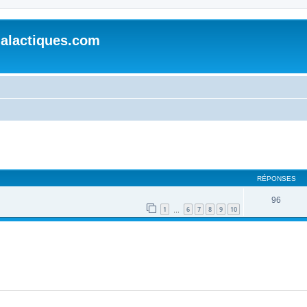
alactiques.com
cher
cherche avancée
RÉPONSES
96
1
6
7
8
9
10
…