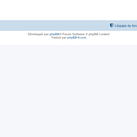
L’équipe du fo
Développé par
phpBB
® Forum Software © phpBB Limited
Traduit par
phpBB-fr.com