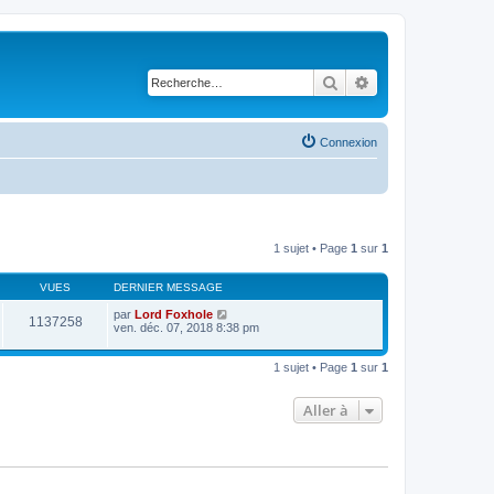
Rechercher
Recherche avancé
Connexion
1 sujet • Page
1
sur
1
VUES
DERNIER MESSAGE
par
Lord Foxhole
1137258
ven. déc. 07, 2018 8:38 pm
1 sujet • Page
1
sur
1
Aller à