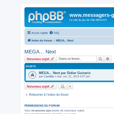
www.messagers-g
Le site du jeu de rôle MEGA IV
Accès rapide
FAQ
Index du forum
MEGA... Next
MEGA... Next
Recher
Re
Nouveau sujet
SUJETS
MEGA... Next par Didier Guiserix
par
Candide
» mar. oct. 21, 2014 4:57 pm
Nouveau sujet
Retourner à l’index du forum
PERMISSIONS DU FORUM
Vous
ne pouvez pas
poster de nouveaux sujets