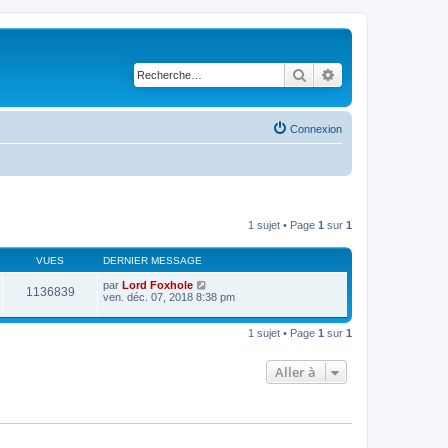
Rechercher
Recherche avancé
Connexion
1 sujet • Page
1
sur
1
VUES
DERNIER MESSAGE
par
Lord Foxhole
1136839
ven. déc. 07, 2018 8:38 pm
1 sujet • Page
1
sur
1
Aller à