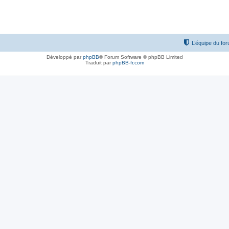
L’équipe du fo
Développé par
phpBB
® Forum Software © phpBB Limited
Traduit par
phpBB-fr.com