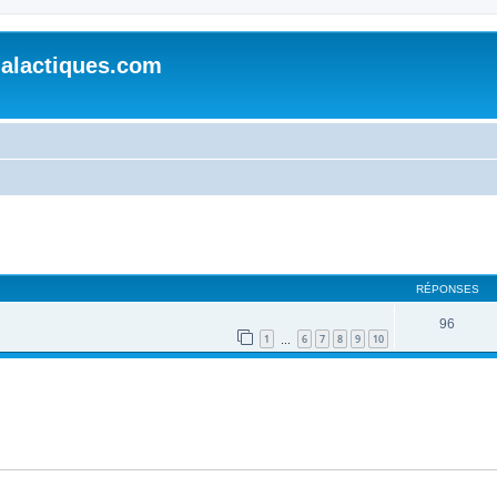
alactiques.com
cher
cherche avancée
RÉPONSES
96
1
6
7
8
9
10
…