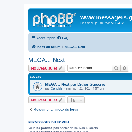
www.messagers-g
Le site du jeu de rôle MEGA IV
Accès rapide
FAQ
Index du forum
MEGA... Next
MEGA... Next
Recher
Re
Nouveau sujet
SUJETS
MEGA... Next par Didier Guiserix
par
Candide
» mar. oct. 21, 2014 4:57 pm
Nouveau sujet
Retourner à l’index du forum
PERMISSIONS DU FORUM
Vous
ne pouvez pas
poster de nouveaux sujets