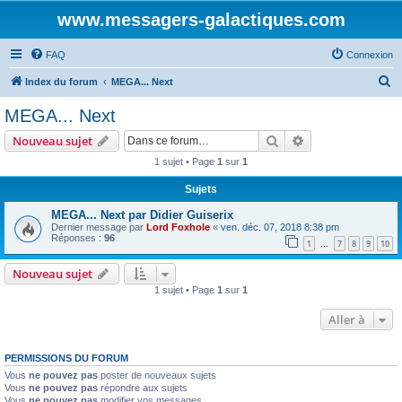
www.messagers-galactiques.com
FAQ
Connexion
R
Index du forum
MEGA... Next
e
MEGA... Next
c
Rechercher
Recherche avanc
Nouveau sujet
h
1 sujet • Page
1
sur
1
e
Sujets
r
c
MEGA... Next par Didier Guiserix
Dernier message par
Lord Foxhole
«
ven. déc. 07, 2018 8:38 pm
h
Réponses :
96
1
7
8
9
10
…
e
Nouveau sujet
r
1 sujet • Page
1
sur
1
Aller à
PERMISSIONS DU FORUM
Vous
ne pouvez pas
poster de nouveaux sujets
Vous
ne pouvez pas
répondre aux sujets
Vous
ne pouvez pas
modifier vos messages