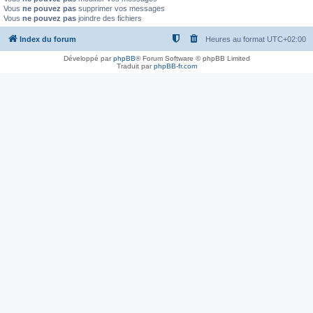
Vous
ne pouvez pas
supprimer vos messages
Vous
ne pouvez pas
joindre des fichiers
Index du forum
Heures au format
UTC+02:00
Développé par
phpBB
® Forum Software © phpBB Limited
Traduit par
phpBB-fr.com