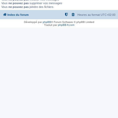
Vous
ne pouvez pas
supprimer vos messages
Vous
ne pouvez pas
joindre des fichiers
Index du forum
Heures au format
UTC+02:00
Développé par
phpBB
® Forum Software © phpBB Limited
Traduit par
phpBB-fr.com