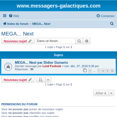
www.messagers-galactiques.com
FAQ
Connexion
R
Index du forum
MEGA... Next
e
MEGA... Next
c
Rechercher
Recherche avanc
Nouveau sujet
h
1 sujet • Page
1
sur
1
e
Sujets
r
c
MEGA... Next par Didier Guiserix
Dernier message par
Lord Foxhole
«
ven. déc. 07, 2018 8:38 pm
h
Réponses :
96
1
7
8
9
10
…
e
Nouveau sujet
r
1 sujet • Page
1
sur
1
Aller à
PERMISSIONS DU FORUM
Vous
ne pouvez pas
poster de nouveaux sujets
Vous
ne pouvez pas
répondre aux sujets
Vous
ne pouvez pas
modifier vos messages