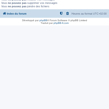
Vous
ne pouvez pas
supprimer vos messages
Vous
ne pouvez pas
joindre des fichiers
Index du forum
Heures au format
UTC+02:00
Développé par
phpBB
® Forum Software © phpBB Limited
Traduit par
phpBB-fr.com