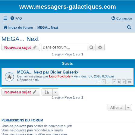
www.messagers-galactiques.com
FAQ
Connexion
R
Index du forum
MEGA... Next
e
MEGA... Next
c
Rechercher
Recherche avanc
Nouveau sujet
h
1 sujet • Page
1
sur
1
e
Sujets
r
c
MEGA... Next par Didier Guiserix
Dernier message par
Lord Foxhole
«
ven. déc. 07, 2018 8:38 pm
h
Réponses :
96
1
7
8
9
10
…
e
Nouveau sujet
r
1 sujet • Page
1
sur
1
Aller à
PERMISSIONS DU FORUM
Vous
ne pouvez pas
poster de nouveaux sujets
Vous
ne pouvez pas
répondre aux sujets
Vous
ne pouvez pas
modifier vos messages