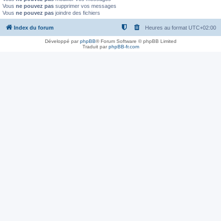
Vous
ne pouvez pas
supprimer vos messages
Vous
ne pouvez pas
joindre des fichiers
Index du forum
Heures au format
UTC+02:00
Développé par
phpBB
® Forum Software © phpBB Limited
Traduit par
phpBB-fr.com