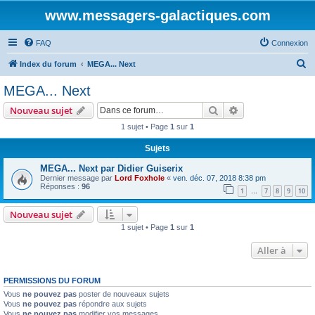
www.messagers-galactiques.com
FAQ
Connexion
R
Index du forum
MEGA... Next
e
MEGA... Next
c
Rechercher
Recherche avanc
Nouveau sujet
h
1 sujet • Page
1
sur
1
e
Sujets
r
c
MEGA... Next par Didier Guiserix
Dernier message par
Lord Foxhole
«
ven. déc. 07, 2018 8:38 pm
h
Réponses :
96
1
7
8
9
10
…
e
Nouveau sujet
r
1 sujet • Page
1
sur
1
Aller à
PERMISSIONS DU FORUM
Vous
ne pouvez pas
poster de nouveaux sujets
Vous
ne pouvez pas
répondre aux sujets
Vous
ne pouvez pas
modifier vos messages