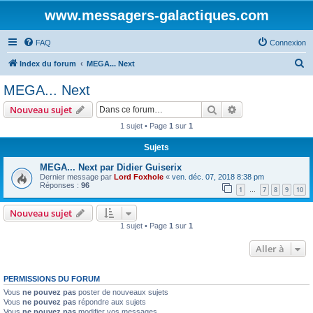
www.messagers-galactiques.com
FAQ
Connexion
R
Index du forum
MEGA... Next
e
MEGA... Next
c
Rechercher
Recherche avanc
Nouveau sujet
h
1 sujet • Page
1
sur
1
e
Sujets
r
c
MEGA... Next par Didier Guiserix
Dernier message par
Lord Foxhole
«
ven. déc. 07, 2018 8:38 pm
h
Réponses :
96
1
7
8
9
10
…
e
Nouveau sujet
r
1 sujet • Page
1
sur
1
Aller à
PERMISSIONS DU FORUM
Vous
ne pouvez pas
poster de nouveaux sujets
Vous
ne pouvez pas
répondre aux sujets
Vous
ne pouvez pas
modifier vos messages