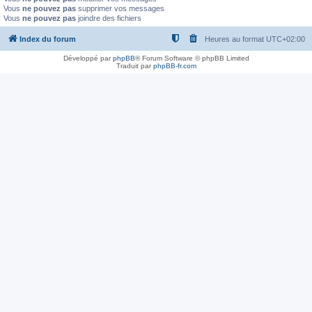
Vous
ne pouvez pas
supprimer vos messages
Vous
ne pouvez pas
joindre des fichiers
Index du forum
Heures au format
UTC+02:00
Développé par
phpBB
® Forum Software © phpBB Limited
Traduit par
phpBB-fr.com