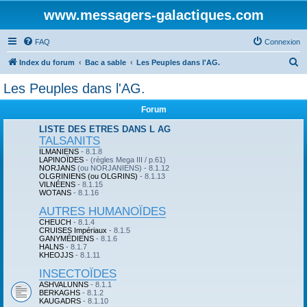
www.messagers-galactiques.com
FAQ
Connexion
R
Index du forum
Bac a sable
Les Peuples dans l'AG.
e
Les Peuples dans l'AG.
c
Forum
h
e
LISTE DES ETRES DANS L AG
TALSANITS
r
ILMANIENS
- 8.1.8
LAPINOÏDES
- (règles Mega III / p.61)
c
NORJANS
(ou NORJANIENS) - 8.1.12
OLGRINIENS (ou OLGRINS)
- 8.1.13
h
VILNÉENS
- 8.1.15
WOTANS
- 8.1.16
e
AUTRES HUMANOÏDES
r
CHEUCH
- 8.1.4
CRUISES Impériaux
- 8.1.5
GANYMÉDIENS
- 8.1.6
HALNS
- 8.1.7
KHEOJJS
- 8.1.11
INSECTOÏDES
ASHVALUNNS
- 8.1.1
BERKAGHS
- 8.1.2
KAUGADRS
- 8.1.10