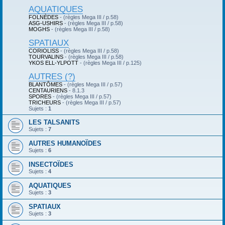
AQUATIQUES
FOLNÈDES
- (règles Mega III / p.58)
ASG-USHIRS
- (règles Mega III / p.58)
MOGHS
- (règles Mega III / p.58)
SPATIAUX
CORIOLISS
- (règles Mega III / p.58)
TOURVALINS
- (règles Mega III / p.58)
YKOS ELL-YLPOTT
- (règles Mega III / p.125)
AUTRES (?)
BLANTÔMES
- (règles Mega III / p.57)
CENTAURIENS
- 8.1.3
SPORES
- (règles Mega III / p.57)
TRICHEURS
- (règles Mega III / p.57)
Sujets :
1
LES TALSANITS
Sujets :
7
AUTRES HUMANOÏDES
Sujets :
6
INSECTOÏDES
Sujets :
4
AQUATIQUES
Sujets :
3
SPATIAUX
Sujets :
3