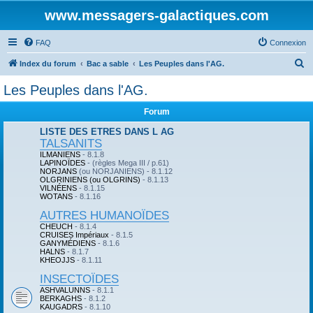
www.messagers-galactiques.com
FAQ
Connexion
R
Index du forum
Bac a sable
Les Peuples dans l'AG.
e
Les Peuples dans l'AG.
c
Forum
h
e
LISTE DES ETRES DANS L AG
TALSANITS
r
ILMANIENS
- 8.1.8
LAPINOÏDES
- (règles Mega III / p.61)
c
NORJANS
(ou NORJANIENS) - 8.1.12
OLGRINIENS (ou OLGRINS)
- 8.1.13
h
VILNÉENS
- 8.1.15
WOTANS
- 8.1.16
e
AUTRES HUMANOÏDES
r
CHEUCH
- 8.1.4
CRUISES Impériaux
- 8.1.5
GANYMÉDIENS
- 8.1.6
HALNS
- 8.1.7
KHEOJJS
- 8.1.11
INSECTOÏDES
ASHVALUNNS
- 8.1.1
BERKAGHS
- 8.1.2
KAUGADRS
- 8.1.10