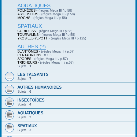
AQUATIQUES
FOLNÈDES
- (règles Mega III / p.58)
ASG-USHIRS
- (règles Mega III / p.58)
MOGHS
- (règles Mega III / p.58)
SPATIAUX
CORIOLISS
- (règles Mega III / p.58)
TOURVALINS
- (règles Mega III / p.58)
YKOS ELL-YLPOTT
- (règles Mega III / p.125)
AUTRES (?)
BLANTÔMES
- (règles Mega III / p.57)
CENTAURIENS
- 8.1.3
SPORES
- (règles Mega III / p.57)
TRICHEURS
- (règles Mega III / p.57)
Sujets :
1
LES TALSANITS
Sujets :
7
AUTRES HUMANOÏDES
Sujets :
6
INSECTOÏDES
Sujets :
4
AQUATIQUES
Sujets :
3
SPATIAUX
Sujets :
3