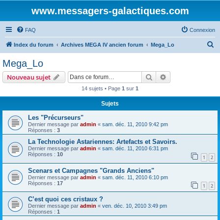
www.messagers-galactiques.com
FAQ
Connexion
R
Index du forum
Archives MEGA IV ancien forum
Mega_Lo
e
Mega_Lo
c
Rechercher
Recherche avanc
Nouveau sujet
h
14 sujets • Page
1
sur
1
e
Sujets
r
c
Les "Précurseurs"
Dernier message par
admin
«
sam. déc. 11, 2010 9:42 pm
h
Réponses :
3
e
La Technologie Astariennes: Artefacts et Savoirs.
Dernier message par
admin
«
sam. déc. 11, 2010 6:31 pm
r
Réponses :
10
1
2
Scenars et Campagnes "Grands Anciens"
Dernier message par
admin
«
sam. déc. 11, 2010 6:10 pm
Réponses :
17
1
2
C’est quoi ces cristaux ?
Dernier message par
admin
«
ven. déc. 10, 2010 3:49 pm
Réponses :
1