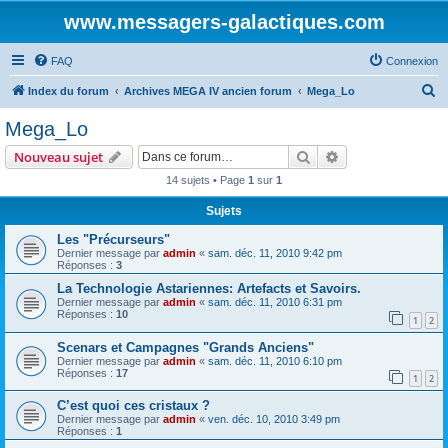
www.messagers-galactiques.com
FAQ
Connexion
R
Index du forum
Archives MEGA IV ancien forum
Mega_Lo
e
Mega_Lo
c
Rechercher
Recherche avanc
Nouveau sujet
h
14 sujets • Page
1
sur
1
e
Sujets
r
c
Les "Précurseurs"
Dernier message par
admin
«
sam. déc. 11, 2010 9:42 pm
h
Réponses :
3
e
La Technologie Astariennes: Artefacts et Savoirs.
Dernier message par
admin
«
sam. déc. 11, 2010 6:31 pm
r
Réponses :
10
1
2
Scenars et Campagnes "Grands Anciens"
Dernier message par
admin
«
sam. déc. 11, 2010 6:10 pm
Réponses :
17
1
2
C’est quoi ces cristaux ?
Dernier message par
admin
«
ven. déc. 10, 2010 3:49 pm
Réponses :
1