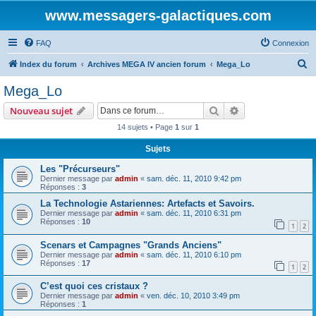
www.messagers-galactiques.com
FAQ
Connexion
R
Index du forum
Archives MEGA IV ancien forum
Mega_Lo
e
Mega_Lo
c
Rechercher
Recherche avanc
Nouveau sujet
h
14 sujets • Page
1
sur
1
e
Sujets
r
c
Les "Précurseurs"
Dernier message par
admin
«
sam. déc. 11, 2010 9:42 pm
h
Réponses :
3
e
La Technologie Astariennes: Artefacts et Savoirs.
Dernier message par
admin
«
sam. déc. 11, 2010 6:31 pm
r
Réponses :
10
1
2
Scenars et Campagnes "Grands Anciens"
Dernier message par
admin
«
sam. déc. 11, 2010 6:10 pm
Réponses :
17
1
2
C’est quoi ces cristaux ?
Dernier message par
admin
«
ven. déc. 10, 2010 3:49 pm
Réponses :
1