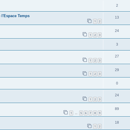
2
e l'Espace Temps
13
1
2
24
1
2
3
3
27
1
2
3
29
1
2
3
0
24
1
2
3
89
1
5
6
7
8
9
…
18
1
2