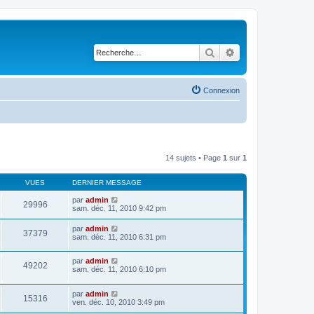
Rechercher
Recherche avancé
Connexion
14 sujets • Page
1
sur
1
VUES
DERNIER MESSAGE
par
admin
29996
sam. déc. 11, 2010 9:42 pm
par
admin
37379
sam. déc. 11, 2010 6:31 pm
par
admin
49202
sam. déc. 11, 2010 6:10 pm
par
admin
15316
ven. déc. 10, 2010 3:49 pm