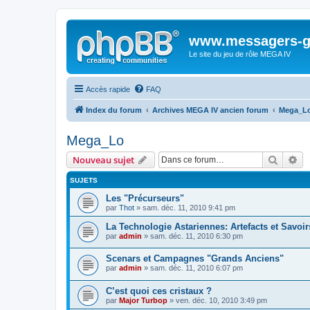
www.messagers-g
Le site du jeu de rôle MEGA IV
Accès rapide
FAQ
Index du forum
Archives MEGA IV ancien forum
Mega_L
Mega_Lo
Recher
Re
Nouveau sujet
SUJETS
Les "Précurseurs"
par
Thot
» sam. déc. 11, 2010 9:41 pm
La Technologie Astariennes: Artefacts et Savoir
par
admin
» sam. déc. 11, 2010 6:30 pm
Scenars et Campagnes "Grands Anciens"
par
admin
» sam. déc. 11, 2010 6:07 pm
C’est quoi ces cristaux ?
par
Major Turbop
» ven. déc. 10, 2010 3:49 pm