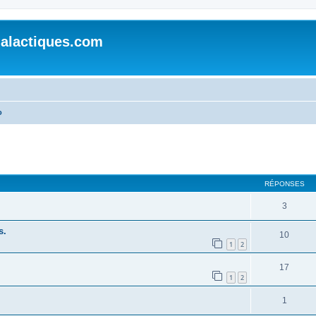
alactiques.com
o
cher
cherche avancée
RÉPONSES
3
s.
10
1
2
17
1
2
1