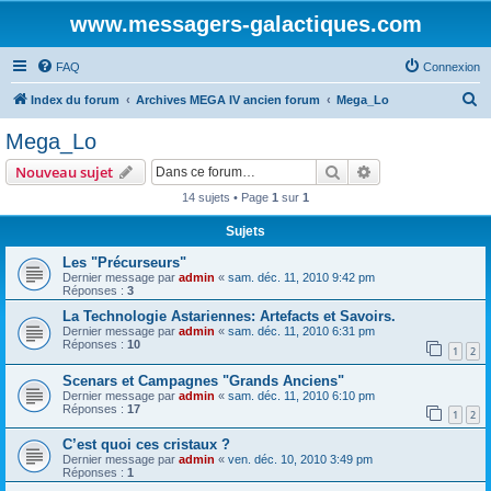
www.messagers-galactiques.com
FAQ
Connexion
R
Index du forum
Archives MEGA IV ancien forum
Mega_Lo
e
Mega_Lo
c
Rechercher
Recherche avanc
Nouveau sujet
h
14 sujets • Page
1
sur
1
e
Sujets
r
c
Les "Précurseurs"
Dernier message par
admin
«
sam. déc. 11, 2010 9:42 pm
h
Réponses :
3
e
La Technologie Astariennes: Artefacts et Savoirs.
Dernier message par
admin
«
sam. déc. 11, 2010 6:31 pm
r
Réponses :
10
1
2
Scenars et Campagnes "Grands Anciens"
Dernier message par
admin
«
sam. déc. 11, 2010 6:10 pm
Réponses :
17
1
2
C’est quoi ces cristaux ?
Dernier message par
admin
«
ven. déc. 10, 2010 3:49 pm
Réponses :
1