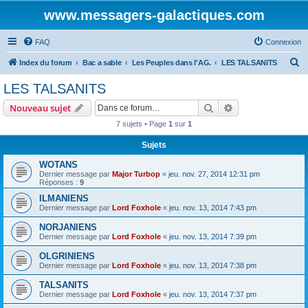
www.messagers-galactiques.com
FAQ
Connexion
R
Index du forum
Bac a sable
Les Peuples dans l'AG.
LES TALSANITS
e
LES TALSANITS
c
Rechercher
Recherche avanc
Nouveau sujet
h
7 sujets • Page
1
sur
1
e
Sujets
r
c
WOTANS
Dernier message par
Major Turbop
«
jeu. nov. 27, 2014 12:31 pm
h
Réponses :
9
e
ILMANIENS
Dernier message par
Lord Foxhole
«
jeu. nov. 13, 2014 7:43 pm
r
NORJANIENS
Dernier message par
Lord Foxhole
«
jeu. nov. 13, 2014 7:39 pm
OLGRINIENS
Dernier message par
Lord Foxhole
«
jeu. nov. 13, 2014 7:38 pm
TALSANITS
Dernier message par
Lord Foxhole
«
jeu. nov. 13, 2014 7:37 pm