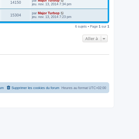
par
Major Turbop
14150
jeu. nov. 13, 2014 7:34 pm
par
Major Turbop
15304
jeu. nov. 13, 2014 7:23 pm
6 sujets • Page
1
sur
1
Aller à
rum
Supprimer les cookies du forum
Heures au format
UTC+02:00