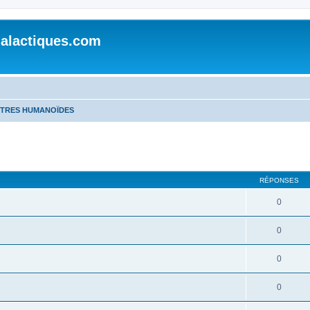
alactiques.com
TRES HUMANOÏDES
cher
cherche avancée
RÉPONSES
0
0
0
0