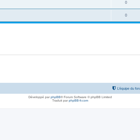
0
0
L’équipe du fo
Développé par
phpBB
® Forum Software © phpBB Limited
Traduit par
phpBB-fr.com