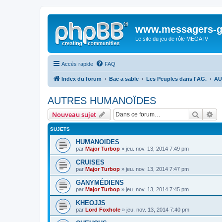
www.messagers-g
Le site du jeu de rôle MEGA IV
Accès rapide
FAQ
Index du forum
Bac a sable
Les Peuples dans l'AG.
AU
AUTRES HUMANOÏDES
Recher
Re
Nouveau sujet
SUJETS
HUMANOIDES
par
Major Turbop
» jeu. nov. 13, 2014 7:49 pm
CRUISES
par
Major Turbop
» jeu. nov. 13, 2014 7:47 pm
GANYMÉDIENS
par
Major Turbop
» jeu. nov. 13, 2014 7:45 pm
KHEOJJS
par
Lord Foxhole
» jeu. nov. 13, 2014 7:40 pm