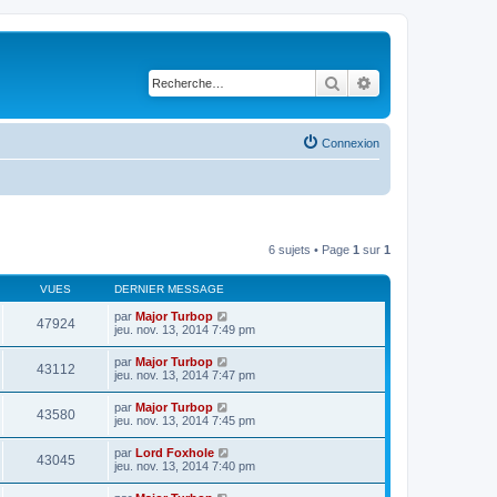
Rechercher
Recherche avancé
Connexion
6 sujets • Page
1
sur
1
VUES
DERNIER MESSAGE
par
Major Turbop
47924
jeu. nov. 13, 2014 7:49 pm
par
Major Turbop
43112
jeu. nov. 13, 2014 7:47 pm
par
Major Turbop
43580
jeu. nov. 13, 2014 7:45 pm
par
Lord Foxhole
43045
jeu. nov. 13, 2014 7:40 pm