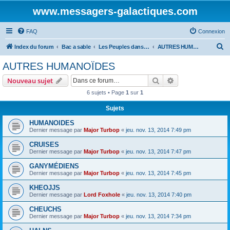
www.messagers-galactiques.com
FAQ
Connexion
R
Index du forum
Bac a sable
Les Peuples dans l'AG.
AUTRES HUMANOÏDES
e
AUTRES HUMANOÏDES
c
Rechercher
Recherche avanc
Nouveau sujet
h
6 sujets • Page
1
sur
1
e
Sujets
r
c
HUMANOIDES
Dernier message par
Major Turbop
«
jeu. nov. 13, 2014 7:49 pm
h
CRUISES
e
Dernier message par
Major Turbop
«
jeu. nov. 13, 2014 7:47 pm
r
GANYMÉDIENS
Dernier message par
Major Turbop
«
jeu. nov. 13, 2014 7:45 pm
KHEOJJS
Dernier message par
Lord Foxhole
«
jeu. nov. 13, 2014 7:40 pm
CHEUCHS
Dernier message par
Major Turbop
«
jeu. nov. 13, 2014 7:34 pm