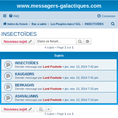
www.messagers-galactiques.com
FAQ
Connexion
R
Index du forum
Bac a sable
Les Peuples dans l'AG.
INSECTOÏDES
e
INSECTOÏDES
c
Rechercher
Recherche avanc
Nouveau sujet
h
4 sujets • Page
1
sur
1
e
Sujets
r
c
INSECTOÏDES
Dernier message par
Lord Foxhole
«
jeu. nov. 13, 2014 7:42 pm
h
KAUGADRS
e
Dernier message par
Lord Foxhole
«
jeu. nov. 13, 2014 7:41 pm
r
BERKAGHS
Dernier message par
Lord Foxhole
«
jeu. nov. 13, 2014 7:15 pm
ASHVALUNNS
Dernier message par
Lord Foxhole
«
jeu. nov. 13, 2014 7:14 pm
Nouveau sujet
4 sujets • Page
1
sur
1